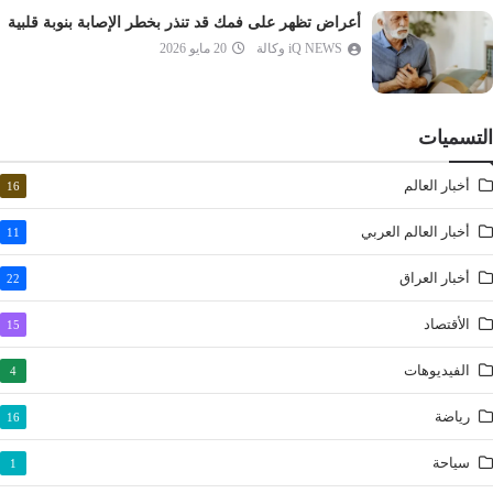
أعراض تظهر على فمك قد تنذر بخطر الإصابة بنوبة قلبية
المطففين
iQ NEWS وكالة
20 مايو 2026
الانشقاق
البروج
الطارق
التسميات
الأعلى
أخبار العالم
16
الغاشية
الفجر
أخبار العالم العربي
11
البلد
أخبار العراق
22
الشمس
الليل
الأقتصاد
15
الضحى
الفيديوهات
4
الشرح
رياضة
16
التين
العلق
سياحة
1
القدر