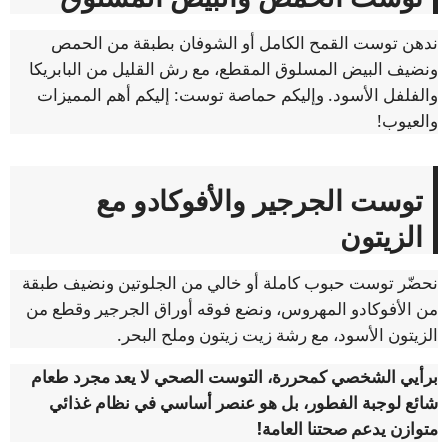
ندهن توست القمح الكامل أو الشوفان بطبقة من الحمص
ونضيف البيض المسلوق المقطع، مع رش القليل من البابريكا
والفلفل الأسود. وإليكم حماصة توست: إليكم أهم المميزات
والعيوب!
توست الجرجير والأفوكادو مع
الزيتون
نحضّر توست حبوب كاملة أو خالي من الجلوتين ونضيف طبقة
من الأفوكادو المهروس، ونضع فوقه أوراق الجرجير وقطع من
الزيتون الأسود، مع رشة زيت زيتون وملح البحر.
برأيي الشخصي كمحررة، التوست الصحي لا يعد مجرد طعام
شائع لوجبة الفطور، بل هو عنصر أساسي في نظام غذائي
متوازن يدعم صحتنا العامة!