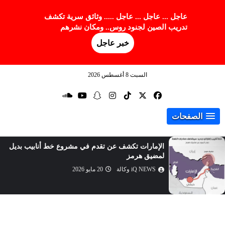
عاجل ... عاجل ... عاجل ..... وثائق سرية تكشف
تدريب الصين لجنود روس.. ومكان نشرهم
خبر عاجل
السبت 8 أغسطس 2026
الصفحات
تحسن علاقات واشنطن وبكين.. هل يهدد مصالح روسيا
الاستراتيجية؟
iQ NEWS وكالة
20 مايو 2026