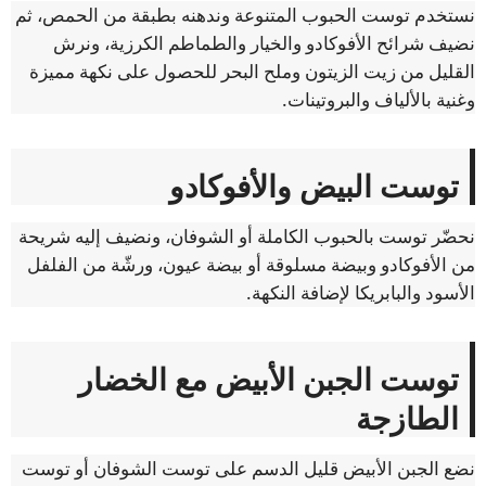
نستخدم توست الحبوب المتنوعة وندهنه بطبقة من الحمص، ثم
نضيف شرائح الأفوكادو والخيار والطماطم الكرزية، ونرش
القليل من زيت الزيتون وملح البحر للحصول على نكهة مميزة
وغنية بالألياف والبروتينات.
توست البيض والأفوكادو
نحضّر توست بالحبوب الكاملة أو الشوفان، ونضيف إليه شريحة
من الأفوكادو وبيضة مسلوقة أو بيضة عيون، ورشّة من الفلفل
الأسود والبابريكا لإضافة النكهة.
توست الجبن الأبيض مع الخضار
الطازجة
نضع الجبن الأبيض قليل الدسم على توست الشوفان أو توست