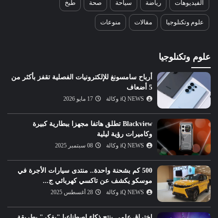
الفيديوهات
رياضة
سياحة
صحة
طبخ
علوم وتكنلوجيا
مقالات
منوعات
علوم وتكنلوجيا
أرباح سامسونغ للإلكترونيات الفصلية تقفز بأكثر من
5 أضعاف
iQ NEWS وكالة
17 مايو 2026
Blackview تطلق هاتفا مجهزا ببطارية كبيرة
وكاميرات رؤية ليلية
iQ NEWS وكالة
08 سبتمبر 2025
500 كم بشحنة واحدة.. منتدى سيارات الأجرة في
موسكو يكشف عن تاكسي كهربائي ج...
iQ NEWS وكالة
28 أغسطس 2025
اختراق علمي ينتج ذكاء اصطناعيا "يفكر" بطريقة