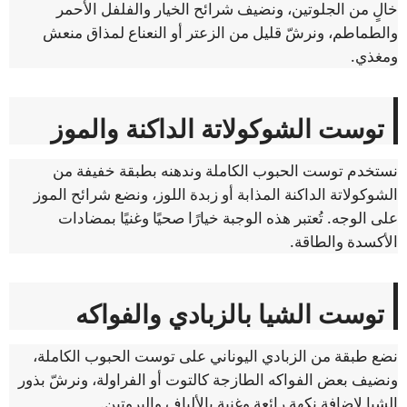
خالٍ من الجلوتين، ونضيف شرائح الخيار والفلفل الأحمر
والطماطم، ونرشّ قليل من الزعتر أو النعناع لمذاق منعش
ومغذي.
توست الشوكولاتة الداكنة والموز
نستخدم توست الحبوب الكاملة وندهنه بطبقة خفيفة من
الشوكولاتة الداكنة المذابة أو زبدة اللوز، ونضع شرائح الموز
على الوجه. تُعتبر هذه الوجبة خيارًا صحيًا وغنيًا بمضادات
الأكسدة والطاقة.
توست الشيا بالزبادي والفواكه
نضع طبقة من الزبادي اليوناني على توست الحبوب الكاملة،
ونضيف بعض الفواكه الطازجة كالتوت أو الفراولة، ونرشّ بذور
الشيا لإضافة نكهة رائعة وغنية بالألياف والبروتين.