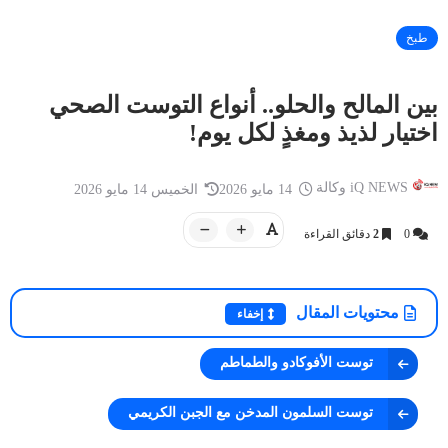
طبخ
بين المالح والحلو.. أنواع التوست الصحي
اختيار لذيذ ومغذٍ لكل يوم!
أخبار العراق
أخبار العراق
iQ NEWS وكالة
13 سبتمبر 2025
iQ NEWS وكالة
العراق.. توجيه عاجل من رئيس الحكومة
يد من الهند تعان
iQ NEWS وكالة
14 مايو 2026
الخميس 14 مايو 2026
بعد مقتل إمام مسجد في بغداد
إنسانية تتصدر ال
0
2
دقائق القراءة
محتويات المقال
إخفاء
توست الأفوكادو والطماطم
توست السلمون المدخن مع الجبن الكريمي