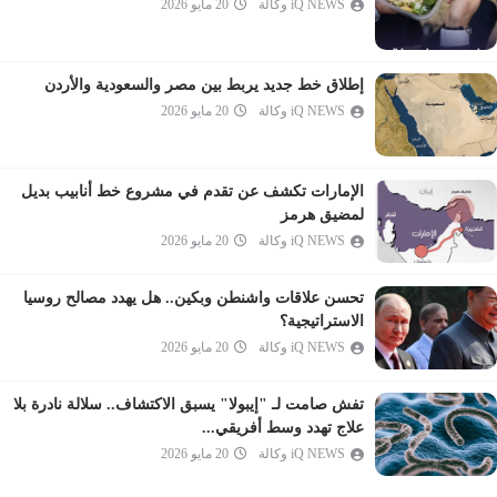
iQ NEWS وكالة
20 مايو 2026
المؤمنون
النور
الفرقان
إطلاق خط جديد يربط بين مصر والسعودية والأردن
iQ NEWS وكالة
20 مايو 2026
الشعراء
النمل
القصص
الإمارات تكشف عن تقدم في مشروع خط أنابيب بديل
العنكبوت
لمضيق هرمز
iQ NEWS وكالة
20 مايو 2026
الروم
لقمان
تحسن علاقات واشنطن وبكين.. هل يهدد مصالح روسيا
السجدة
الاستراتيجية؟
الأحزاب
iQ NEWS وكالة
20 مايو 2026
سبأ
تفش صامت لـ "إيبولا" يسبق الاكتشاف.. سلالة نادرة بلا
فاطر
علاج تهدد وسط أفريقي...
يس
iQ NEWS وكالة
20 مايو 2026
الصافات