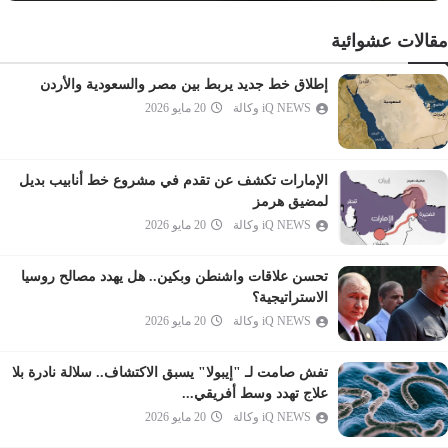
القلم
مقالات عشوائية
الحاقة
المعارج
إطلاق خط جديد يربط بين مصر والسعودية والأردن
iQ NEWS وكالة
20 مايو 2026
نوح
الجن
المزمل
الإمارات تكشف عن تقدم في مشروع خط أنابيب بديل
المدثر
لمضيق هرمز
iQ NEWS وكالة
20 مايو 2026
القيامة
الإنسان
تحسن علاقات واشنطن وبكين.. هل يهدد مصالح روسيا
المرسلات
الاستراتيجية؟
النبأ
iQ NEWS وكالة
20 مايو 2026
النازعات
تفش صامت لـ "إيبولا" يسبق الاكتشاف.. سلالة نادرة بلا
عبس
علاج تهدد وسط أفريقي...
التكوير
iQ NEWS وكالة
20 مايو 2026
الانفطار