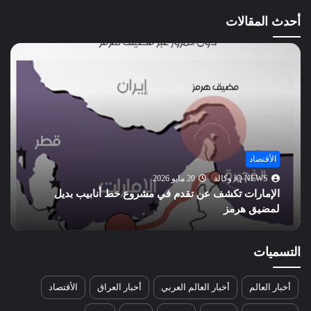
الفلق
أحدث المقالات
الناس
أخبار العالم
iQ NEWS وكالة
20 مايو 2026
تحسن علاقات واشنطن وبكين.. هل يهدد مصالح روسيا
الاستراتيجية؟
التسميات
أخبار العالم
أخبار العالم العربي
أخبار العراق
الأقتصاد