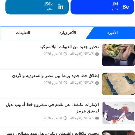
الإسراء
150k
1M
متابع
متابع
الكهف
مريم
طه
الأخيرة
الأكثر زيارة
التعليقات
الأنبياء
تحذير جديد من العبوات البلاستيكية
الحج
iQ NEWS وكالة
20 مايو 2026
المؤمنون
النور
الفرقان
إطلاق خط جديد يربط بين مصر والسعودية والأردن
iQ NEWS وكالة
20 مايو 2026
الشعراء
النمل
القصص
الإمارات تكشف عن تقدم في مشروع خط أنابيب بديل
العنكبوت
لمضيق هرمز
iQ NEWS وكالة
20 مايو 2026
الروم
لقمان
تحسن علاقات واشنطن وبكين.. هل يهدد مصالح روسيا