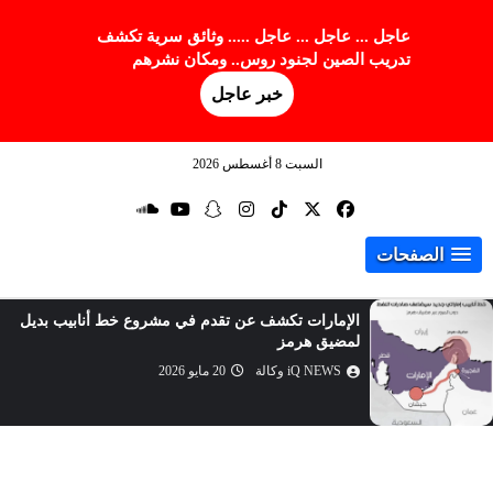
عاجل ... عاجل ... عاجل ..... وثائق سرية تكشف
تدريب الصين لجنود روس.. ومكان نشرهم
خبر عاجل
السبت 8 أغسطس 2026
الصفحات
الإمارات تكشف عن تقدم في مشروع خط أنابيب بديل
لمضيق هرمز
iQ NEWS وكالة
20 مايو 2026