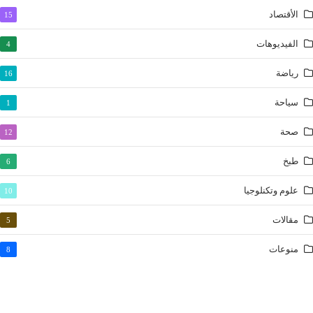
الليل
الأقتصاد
15
الضحى
الفيديوهات
4
الشرح
رياضة
16
التين
العلق
سياحة
1
القدر
صحة
12
البينة
الزلزلة
طبخ
6
العاديات
علوم وتكنلوجيا
10
القارعة
مقالات
5
التكاثر
العصر
منوعات
8
الهمزة
الفيل
قريش