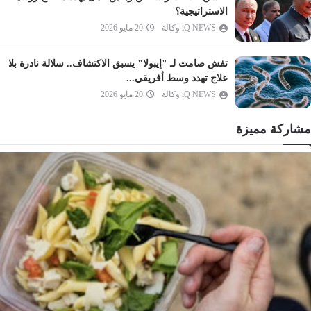
السجدة
الاستراتيجية؟
الأحزاب
iQ NEWS وكالة
20 مايو 2026
سبأ
تفش صامت لـ "إيبولا" يسبق الاكتشاف.. سلالة نادرة بلا
فاطر
علاج تهدد وسط أفريقي...
يس
iQ NEWS وكالة
20 مايو 2026
الصافات
مشاركة مميزة
ص
الزمر
غافر
فصلت
الشورى
الزخرف
الدخان
الجاثية
الأحقاف