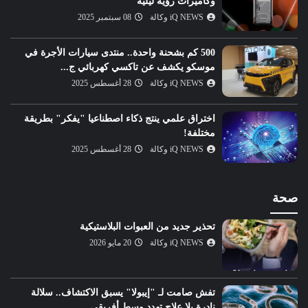
وكاميرات رؤية ليلية
iQ NEWS وكالة
08 سبتمبر 2025
500 كم بشحنة واحدة.. منتدى سيارات الأجرة في
موسكو يكشف عن تاكسي كهربائي ج...
iQ NEWS وكالة
28 أغسطس 2025
اختراق علمي ينتج ذكاء اصطناعيا "يفكر" بطريقة
مختلفة!
iQ NEWS وكالة
28 أغسطس 2025
صحة
تحذير جديد من العبوات البلاستيكية
iQ NEWS وكالة
20 مايو 2026
تفش صامت لـ "إيبولا" يسبق الاكتشاف.. سلالة
نادرة بلا علاج تهدد وسط أفريقي...