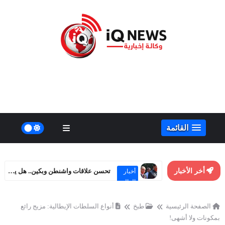
القائمة
أخر الأخبار
تحسن علاقات واشنطن وبكين.. هل يهدد مصالح روسيا الاستراتيجية؟
أخبار
العالم
الصفحة الرئيسية
طبخ
أنواع السلطات الإيطالية: مزيج رائع
بمكونات ولا أشهى!