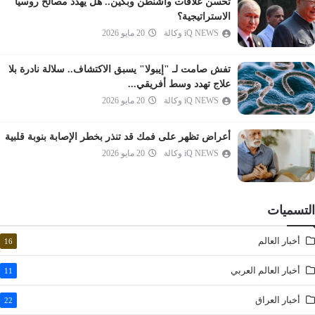
تحسن علاقات واشنطن وبكين.. هل يهدد مصالح روسيا
المرسلات
الاستراتيجية؟
النبأ
iQ NEWS وكالة
20 مايو 2026
النازعات
تفش صامت لـ "إيبولا" يسبق الاكتشاف.. سلالة نادرة بلا
عبس
علاج تهدد وسط أفريقي...
التكوير
iQ NEWS وكالة
20 مايو 2026
الانفطار
أعراض تظهر على فمك قد تنذر بخطر الإصابة بنوبة قلبية
المطففين
iQ NEWS وكالة
20 مايو 2026
الانشقاق
البروج
الطارق
التسميات
الأعلى
أخبار العالم
16
الغاشية
الفجر
أخبار العالم العربي
11
البلد
أخبار العراق
22
الشمس