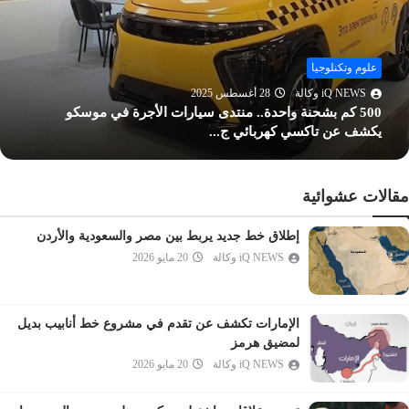
الجمعة
المنافقون
التغابن
علوم وتكنلوجيا
iQ NEWS وكالة
28 أغسطس 2025
الطلاق
500 كم بشحنة واحدة.. منتدى سيارات الأجرة في موسكو
التحريم
يكشف عن تاكسي كهربائي ج...
الملك
القلم
مقالات عشوائية
الحاقة
المعارج
إطلاق خط جديد يربط بين مصر والسعودية والأردن
iQ NEWS وكالة
20 مايو 2026
نوح
الجن
المزمل
الإمارات تكشف عن تقدم في مشروع خط أنابيب بديل
المدثر
لمضيق هرمز
iQ NEWS وكالة
20 مايو 2026
القيامة
الإنسان