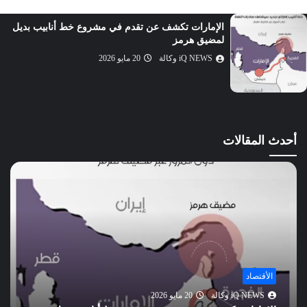
الماعون
الإمارات تكشف عن تقدم في مشروع خط أنابيب بديل
الكوثر
لمضيق هرمز
الكافرون
iQ NEWS وكالة
20 مايو 2026
النصر
المسد
الإخلاص
الفلق
أحدث المقالات
الناس
الأقتصاد
iQ NEWS وكالة
20 مايو 2026