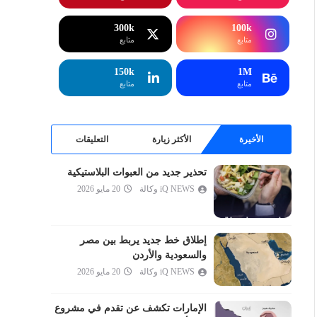
إبراهيم
الحجر
300k
100k
متابع
متابع
النحل
الإسراء
150k
1M
متابع
متابع
الكهف
مريم
طه
الأخيرة
الأكثر زيارة
التعليقات
الأنبياء
تحذير جديد من العبوات البلاستيكية
الحج
iQ NEWS وكالة
20 مايو 2026
المؤمنون
النور
الفرقان
إطلاق خط جديد يربط بين مصر
والسعودية والأردن
الشعراء
iQ NEWS وكالة
20 مايو 2026
النمل
القصص
الإمارات تكشف عن تقدم في مشروع