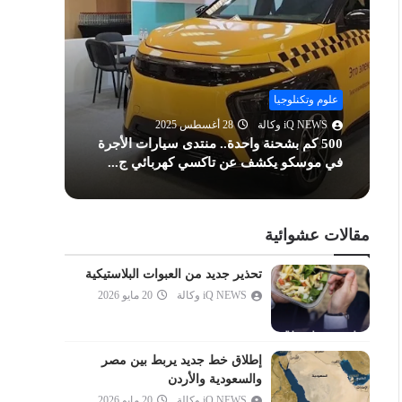
الحشر
الممتحنة
الصف
الجمعة
علوم وتكنلوجيا
علوم وت
المنافقون
iQ NEWS وكالة
28 أغسطس 2025
Q NEWS
500 كم بشحنة واحدة.. منتدى سيارات الأجرة
اختراق
التغابن
في موسكو يكشف عن تاكسي كهربائي ج...
بطريقة
الطلاق
التحريم
الملك
مقالات عشوائية
القلم
تحذير جديد من العبوات البلاستيكية
الحاقة
iQ NEWS وكالة
20 مايو 2026
المعارج
نوح
إطلاق خط جديد يربط بين مصر
الجن
والسعودية والأردن
المزمل
iQ NEWS وكالة
20 مايو 2026