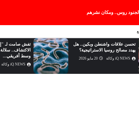
 لجنود روس.. ومكان نشرهم
ع
تحسن علاقات واشنطن وبكين.. هل
تفش صامت لـ "إي
يهدد مصالح روسيا الاستراتيجية؟
الاكتشاف.. سلالة ن
وسط أفريقي...
iQ NEWS وكالة
20 مايو 2026
iQ NEWS وكالة