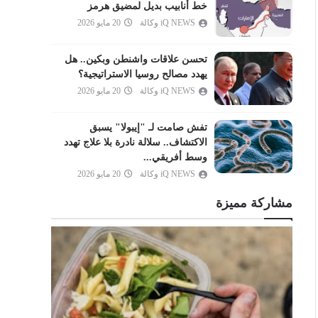
العنكبوت
خط أنابيب بديل لمضيق هرمز
iQ NEWS وكالة
20 مايو 2026
الروم
لقمان
تحسن علاقات واشنطن وبكين.. هل
السجدة
يهدد مصالح روسيا الاستراتيجية؟
الأحزاب
iQ NEWS وكالة
20 مايو 2026
سبأ
تفش صامت لـ "إيبولا" يسبق
فاطر
الاكتشاف.. سلالة نادرة بلا علاج تهدد
يس
وسط أفريقي...
iQ NEWS وكالة
20 مايو 2026
الصافات
ص
مشاركة مميزة
الزمر
غافر
فصلت
الشورى
الزخرف