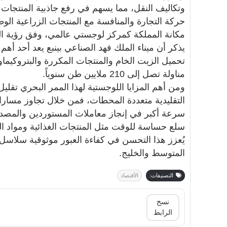
وتكاليف النقل، مما يسهم في رفع جاذبية المنتجات ا
حركة التجارة والمنافسة مع المنتجات الزراعية الو
مكانة المملكة كمركز لوجستي عالمي، وفق رؤية السعود
يذكر أن ميناء الملك فهد الصناعي بينبع يعد أحد أهم
تحميل الزيت الخام والمنتجات المكررة والبتروكيما
مناولة تصل إلى 210 ملايين طن سنوياً.
ومن أهم المزايا اللوجستية لهذا الممر البحري تقل
التقليدية متعددة المحطات، فمن خلال تجاوز مسارات 
سرعة أكبر في إنجاز معاملات المستوردين والمصدري
سلع حساسة للوقت مثل المنتجات الغذائية ومواد الب
يُعزز هذا التحسن في كفاءة العبور موثوقية سلاسل
المتوسط ​​والخليج.
التصنيفات:
الأقتصاد
نسخ
الرابط