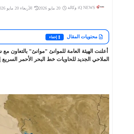
iQ NEWS وكالة
20 مايو 2026
الأربعاء 20 مايو 2026
أخبار العراق
محتويات المقال
إخفاء
أخبار العراق
iQ NEWS وكالة
20 سبتمبر 2025
أمسية شعرية حاشدة للشاعر الفلسطيني
iQ NEWS وكالة
أعلنت الهيئة العامة للموانئ "موانئ" بالتعاون 
تميم البرغوثي على قاعة التشريفات في
العراق.. توجيه 
الملاحي الجديد للحاويات خط البحر الأحمر السريع إ
أر...
بعد مقتل إمام م