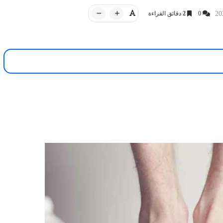
0
2
دقائق القراءة
أخبار العراق
iQ NEWS وكالة
20 سبتمبر 2025
أمسية شعرية حاشدة للشاعر الفلسط
13 مايو 2026
ر لـ"سرايا السلام"..
تميم البرغوثي على قاعة التشريفات 
السيارات صينية أو كو...
أر...