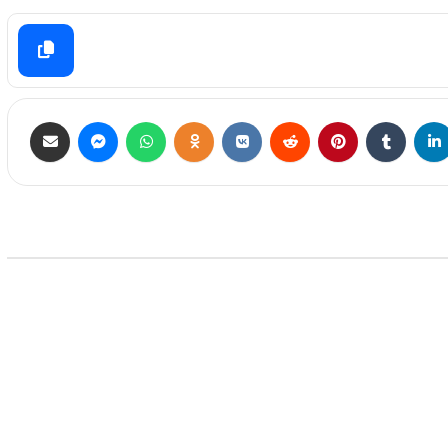
علوم وتكنلوجيا
iQ NEWS وكالة
28 أغسطس 2025
عيا "يفكر"
فريد عالميا.. ابتكار روسي لإنتاج الطوب
باستخدام الصخور الطينية