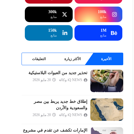
إبراهيم
الحجر
300k
100k
متابع
متابع
النحل
الإسراء
150k
1M
متابع
متابع
الكهف
مريم
طه
الأخيرة
الأكثر زيارة
التعليقات
الأنبياء
تحذير جديد من العبوات البلاستيكية
الحج
iQ NEWS وكالة
20 مايو 2026
المؤمنون
النور
الفرقان
إطلاق خط جديد يربط بين مصر
والسعودية والأردن
الشعراء
iQ NEWS وكالة
20 مايو 2026
النمل
القصص
الإمارات تكشف عن تقدم في مشروع