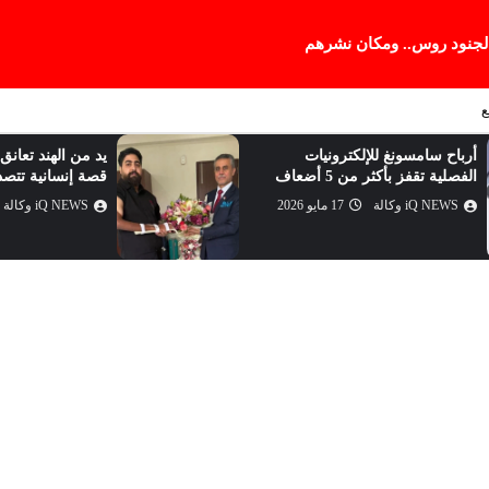
 لجنود روس.. ومكان نشرهم
ع
أرباح سامسونغ للإلكترونيات
يد من الهند تعانق
الفصلية تقفز بأكثر من 5 أضعاف
قصة إنسانية تتصد
iQ NEWS وكالة
17 مايو 2026
iQ NEWS وكالة