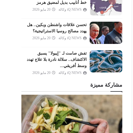
العنكبوت
خط أنابيب بديل لمضيق هرمز
iQ NEWS وكالة
20 مايو 2026
الروم
لقمان
تحسن علاقات واشنطن وبكين.. هل
السجدة
يهدد مصالح روسيا الاستراتيجية؟
الأحزاب
iQ NEWS وكالة
20 مايو 2026
سبأ
تفش صامت لـ "إيبولا" يسبق
فاطر
الاكتشاف.. سلالة نادرة بلا علاج تهدد
يس
وسط أفريقي...
iQ NEWS وكالة
20 مايو 2026
الصافات
ص
مشاركة مميزة
الزمر
غافر
فصلت
الشورى
الزخرف