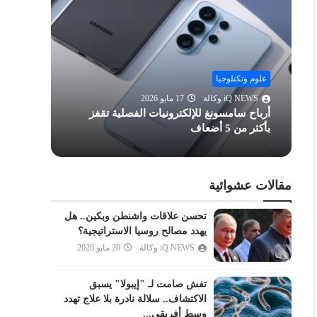
الحشر
الممتحنة
الصف
الجمعة
علوم وتكنلوجيا
علوم وت
المنافقون
iQ NEWS وكالة
17 مايو 2026
Q NEWS
أرباح سامسونغ للإلكترونيات الفصلية تقفز
التغابن
بأكثر من 5 أضعاف
وكامير
الطلاق
التحريم
الملك
مقالات عشوائية
القلم
تحسن علاقات واشنطن وبكين.. هل
الحاقة
يهدد مصالح روسيا الاستراتيجية؟
المعارج
iQ NEWS وكالة
20 مايو 2026
نوح
تفش صامت لـ "إيبولا" يسبق
الجن
الاكتشاف.. سلالة نادرة بلا علاج تهدد
المزمل
وسط أفريقي...