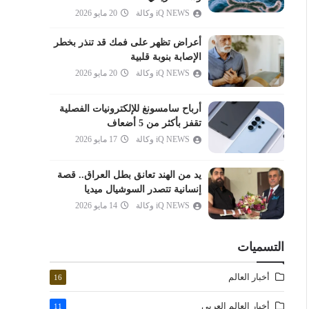
المدثر
iQ NEWS وكالة
20 مايو 2026
القيامة
أعراض تظهر على فمك قد تنذر بخطر
الإنسان
الإصابة بنوبة قلبية
المرسلات
iQ NEWS وكالة
20 مايو 2026
النبأ
أرباح سامسونغ للإلكترونيات الفصلية
النازعات
تقفز بأكثر من 5 أضعاف
عبس
iQ NEWS وكالة
17 مايو 2026
التكوير
يد من الهند تعانق بطل العراق.. قصة
الانفطار
إنسانية تتصدر السوشيال ميديا
المطففين
iQ NEWS وكالة
14 مايو 2026
الانشقاق
البروج
التسميات
الطارق
أخبار العالم
16
الأعلى
الغاشية
أخبار العالم العربي
11