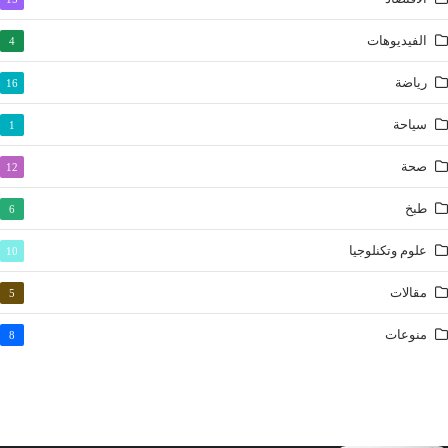
الضحى
الفيديوهات
4
الشرح
رياضة
16
التين
العلق
سياحة
1
القدر
صحة
12
البينة
الزلزلة
طبخ
6
العاديات
علوم وتكنلوجيا
10
القارعة
مقالات
5
التكاثر
العصر
منوعات
8
الهمزة
الفيل
قريش
الماعون