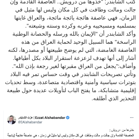
كتب الشابندر: "خذوها من درويش.. العاصفة القادمة وإن
جالت ومالت وطافت في كل مكان وليس لها مثيل في
الزمان، فهي عاصفة هائجة يائجة مائجة، والعراق غايتها
بمسلميه ومسيحييه وعربه وكرده وسنته وشيعته".
وأكد الشابندر أن "الإيمان بالله ورسله والحصانة الوطنية
الراسخة" هما السبيل الوحيد لحماية العراق من هذه
العاصفة الغامضة، التي لم يوضح طبيعتها أو مصدرها، لكنه
أشار إلى أنها تهدف لزعزعة استقرار البلاد بكل أطيافها.
وأضاف:"يجعل من العراق مقبرتها لغير رجعة بإذن الله".
وتأتي تصريحات الشابندر في وقت حساس تمر فيه البلاد
بتوترات سياسية وأمنية واقتصادية متصاعدة، وسط تحديات
إقليمية متشابكة، ما يفتح الباب لتأويلات عديدة حول طبيعة
التحذير الذي أطلقه.