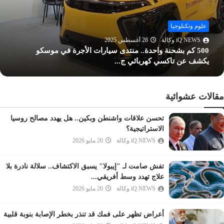
المنافقون
التغابن
علوم وتكنلوجيا
iQ NEWS وكالة
28 أغسطس 2025
الطلاق
500 كم بشحنة واحدة.. منتدى سيارات الأجرة في موسكو
التحريم
يكشف عن تاكسي كهربائي ج...
الملك
القلم
مقالات عشوائية
الحاقة
المعارج
تحسن علاقات واشنطن وبكين.. هل يهدد مصالح روسيا
الاستراتيجية؟
نوح
iQ NEWS وكالة
20 مايو 2026
الجن
المزمل
تفش صامت لـ "إيبولا" يسبق الاكتشاف.. سلالة نادرة بلا
المدثر
علاج تهدد وسط أفريقي...
iQ NEWS وكالة
20 مايو 2026
القيامة
الإنسان
أعراض تظهر على فمك قد تنذر بخطر الإصابة بنوبة قلبية
المرسلات