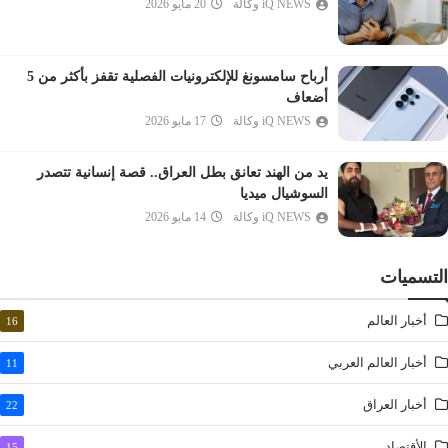
iQ NEWS وكالة
20 مايو 2026
النبأ
النازعات
أرباح سامسونغ للإلكترونيات الفصلية تقفز بأكثر من 5
عبس
أضعاف
التكوير
iQ NEWS وكالة
17 مايو 2026
الانفطار
يد من الهند تعانق بطل العراق.. قصة إنسانية تتصدر
المطففين
السوشيال ميديا
الانشقاق
iQ NEWS وكالة
14 مايو 2026
البروج
الطارق
التسميات
الأعلى
أخبار العالم
16
الغاشية
الفجر
أخبار العالم العربي
11
البلد
أخبار العراق
22
الشمس
الليل
الأقتصاد
15