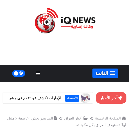
القائمة
الإمارات تكشف عن تقدم في مشروع خط أنابيب بديل لمضيق هرمز
أخر الأخبار
الأقتصاد
تحسن علاقات واشنطن وبكين.. هل يهدد مصالح روسيا الاستراتيجية؟
أخبار
العالم
الصفحة الرئيسية
أخبار العراق
الشابندر يحذر: "عاصفة لا مثيل
لها" تستهدف العراق بكل مكوناته