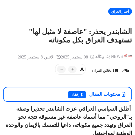
أخبار العراق
الشابندر يحذر: "عاصفة لا مثيل لها"
أخبار العراق
تستهدف العراق بكل مكوناته
أخبار العراق
iQ NEWS وكالة
20 سبتمبر 2025
أمسية شعرية حاشدة للشاعر الفلسطيني
iQ NEWS وكالة
تميم البرغوثي على قاعة التشريفات في
العراق.. توجيه 
iQ NEWS وكالة
08 سبتمبر 2025
الاثنين 8 سبتمبر 2025
أر...
بعد مقتل إمام م
0
1
دقائق القراءة
محتويات المقال
إخفاء
أطلق السياسي العراقي عزت الشابندر تحذيرا وصفه
بـ"الروحي" مما أسماه عاصفة غير مسبوقة تتجه نحو
العراق وتهدد جميع مكوناته، داعيا للتمسك بالإيمان والوحدة
الوطنية لمواجهتها.