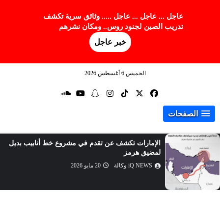
عاجل ... عاجل ... عاجل ..... وثائق سرية تكشف
تدريب الصين لجنود روس.. ومكان نشرهم
خبر عاجل
الخميس 6 أغسطس 2026
الصفحات
الإمارات تكشف عن تقدم في مشروع خط أنابيب بديل
لمضيق هرمز
iQ NEWS وكالة
20 مايو 2026