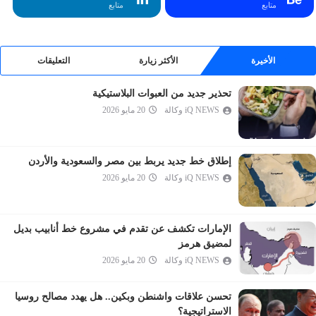
متابع
متابع
الكهف
مريم
طه
الأخيرة
الأكثر زيارة
التعليقات
الأنبياء
تحذير جديد من العبوات البلاستيكية
الحج
iQ NEWS وكالة
20 مايو 2026
المؤمنون
النور
الفرقان
إطلاق خط جديد يربط بين مصر والسعودية والأردن
iQ NEWS وكالة
20 مايو 2026
الشعراء
النمل
القصص
الإمارات تكشف عن تقدم في مشروع خط أنابيب بديل
العنكبوت
لمضيق هرمز
iQ NEWS وكالة
20 مايو 2026
الروم
لقمان
تحسن علاقات واشنطن وبكين.. هل يهدد مصالح روسيا
السجدة
الاستراتيجية؟