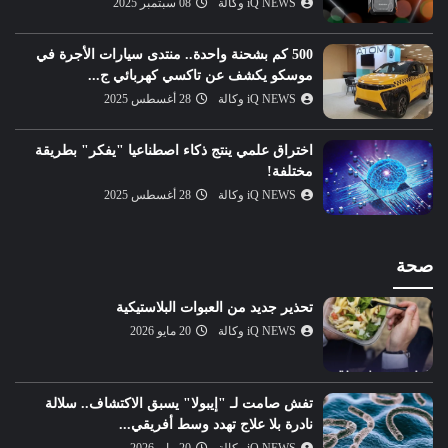
iQ NEWS وكالة
08 سبتمبر 2025
500 كم بشحنة واحدة.. منتدى سيارات الأجرة في
موسكو يكشف عن تاكسي كهربائي ج...
iQ NEWS وكالة
28 أغسطس 2025
اختراق علمي ينتج ذكاء اصطناعيا "يفكر" بطريقة
مختلفة!
iQ NEWS وكالة
28 أغسطس 2025
صحة
تحذير جديد من العبوات البلاستيكية
iQ NEWS وكالة
20 مايو 2026
تفش صامت لـ "إيبولا" يسبق الاكتشاف.. سلالة
نادرة بلا علاج تهدد وسط أفريقي...
iQ NEWS وكالة
20 مايو 2026