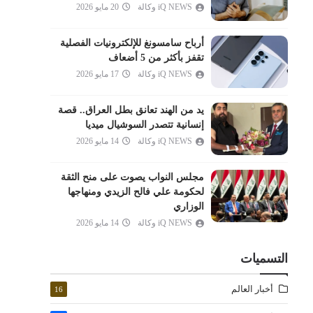
iQ NEWS وكالة
20 مايو 2026
المدثر
القيامة
أرباح سامسونغ للإلكترونيات الفصلية
الإنسان
تقفز بأكثر من 5 أضعاف
المرسلات
iQ NEWS وكالة
17 مايو 2026
النبأ
يد من الهند تعانق بطل العراق.. قصة
النازعات
إنسانية تتصدر السوشيال ميديا
عبس
iQ NEWS وكالة
14 مايو 2026
التكوير
مجلس النواب يصوت على منح الثقة
الانفطار
لحكومة علي فالح الزيدي ومنهاجها
المطففين
الوزاري
الانشقاق
iQ NEWS وكالة
14 مايو 2026
البروج
التسميات
الطارق
الأعلى
أخبار العالم
16
الغاشية