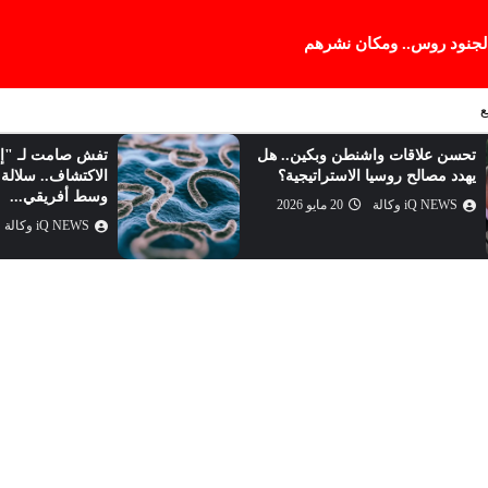
 لجنود روس.. ومكان نشرهم
ع
تحسن علاقات واشنطن وبكين.. هل
تفش صامت لـ "إي
يهدد مصالح روسيا الاستراتيجية؟
الاكتشاف.. سلالة ن
وسط أفريقي...
iQ NEWS وكالة
20 مايو 2026
iQ NEWS وكالة