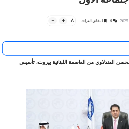
0
1
دقائق القراءة
أخبار العراق
13 سبتمبر 2025
iQ NEWS وكالة
14 مايو 2026
عاجل من رئيس الحكومة
يد من الهند تعانق بطل العراق.. قصة
سجد في بغداد
إنسانية تتصدر السوشيال ميديا
حسن المندلاوي من العاصمة اللبنانية بيروت، تأسيس