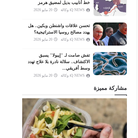
العنكبوت
خط أنابيب بديل لمضيق هرمز
iQ NEWS وكالة
20 مايو 2026
الروم
لقمان
تحسن علاقات واشنطن وبكين.. هل
السجدة
يهدد مصالح روسيا الاستراتيجية؟
الأحزاب
iQ NEWS وكالة
20 مايو 2026
سبأ
تفش صامت لـ "إيبولا" يسبق
فاطر
الاكتشاف.. سلالة نادرة بلا علاج تهدد
يس
وسط أفريقي...
iQ NEWS وكالة
20 مايو 2026
الصافات
ص
مشاركة مميزة
الزمر
غافر
فصلت
الشورى
الزخرف