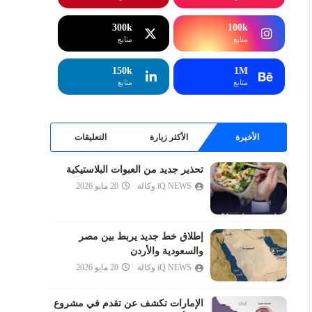
إبراهيم
الحجر
300k
100k
متابع
متابع
النحل
الإسراء
150k
1M
متابع
متابع
الكهف
مريم
طه
الأخيرة
الأكثر زيارة
التعليقات
الأنبياء
تحذير جديد من العبوات البلاستيكية
الحج
iQ NEWS وكالة
20 مايو 2026
المؤمنون
النور
الفرقان
إطلاق خط جديد يربط بين مصر
والسعودية والأردن
الشعراء
iQ NEWS وكالة
20 مايو 2026
النمل
القصص
الإمارات تكشف عن تقدم في مشروع