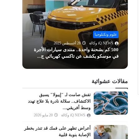
الحشر
الممتحنة
الصف
الجمعة
علوم وتكنلوجيا
علوم وت
المنافقون
iQ NEWS وكالة
28 أغسطس 2025
Q NEWS
500 كم بشحنة واحدة.. منتدى سيارات الأجرة
اختراق
التغابن
في موسكو يكشف عن تاكسي كهربائي ج...
بطريقة
الطلاق
التحريم
الملك
مقالات عشوائية
القلم
تفش صامت لـ "إيبولا" يسبق
الحاقة
الاكتشاف.. سلالة نادرة بلا علاج تهدد
المعارج
وسط أفريقي...
iQ NEWS وكالة
20 مايو 2026
نوح
الجن
أعراض تظهر على فمك قد تنذر بخطر
المزمل
الإصابة بنوبة قلبية