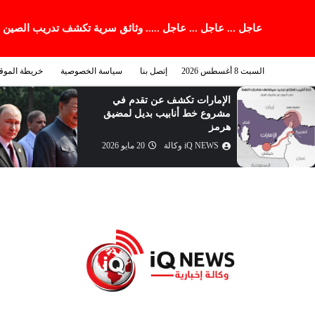
عاجل ... عاجل ... عاجل ..... وثائق سرية تكشف تدريب الصين
السبت 8 أغسطس 2026
إتصل بنا
سياسة الخصوصية
خريطة الموق
الإمارات تكشف عن تقدم في
مشروع خط أنابيب بديل لمضيق
هرمز
iQ NEWS وكالة
20 مايو 2026