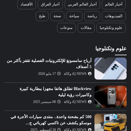
أخبار العالم
أخبار العالم العربي
أخبار العراق
الأقتصاد
الفيديوهات
رياضة
سياحة
صحة
طبخ
علوم وتكنلوجيا
مقالات
منوعات
علوم وتكنلوجيا
أرباح سامسونغ للإلكترونيات الفصلية تقفز بأكثر من
5 أضعاف
iQ NEWS وكالة
17 مايو 2026
Blackview تطلق هاتفا مجهزا ببطارية كبيرة
وكاميرات رؤية ليلية
iQ NEWS وكالة
08 سبتمبر 2025
500 كم بشحنة واحدة.. منتدى سيارات الأجرة في
موسكو يكشف عن تاكسي كهربائي ج...
iQ NEWS وكالة
28 أغسطس 2025