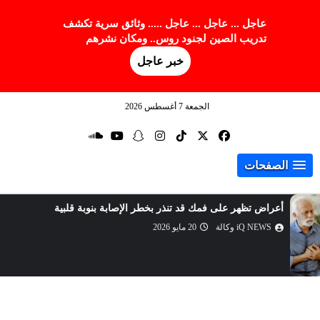
عاجل ... عاجل ... عاجل ..... وثائق سرية تكشف
تدريب الصين لجنود روس.. ومكان نشرهم
خبر عاجل
الجمعة 7 أغسطس 2026
الصفحات
أرباح سامسونغ للإلكترونيات الفصلية تقفز بأكثر من 5
أضعاف
iQ NEWS وكالة
17 مايو 2026