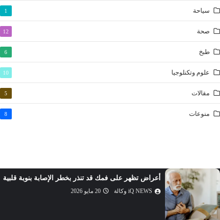
العلق
سياحة
1
القدر
صحة
12
البينة
الزلزلة
طبخ
6
العاديات
علوم وتكنلوجيا
10
القارعة
مقالات
5
التكاثر
العصر
منوعات
8
الهمزة
الفيل
قريش
الماعون
أرباح سامسونغ للإلكترونيات الفصلية تقفز بأكثر من 5
الكوثر
أضعاف
الكافرون
iQ NEWS وكالة
17 مايو 2026
النصر