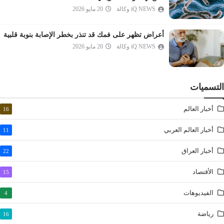
التكوير
iQ NEWS وكالة
20 مايو 2026
الانفطار
أعراض تظهر على فمك قد تنذر بخطر الإصابة بنوبة قلبية
المطففين
iQ NEWS وكالة
20 مايو 2026
الانشقاق
البروج
الطارق
التسميات
الأعلى
أخبار العالم
16
الغاشية
الفجر
أخبار العالم العربي
11
البلد
أخبار العراق
22
الشمس
الليل
الأقتصاد
15
الضحى
الفيديوهات
4
الشرح
رياضة
16
التين