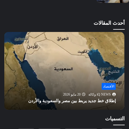
المسد
الإخلاص
الفلق
أحدث المقالات
الناس
الأقتصاد
iQ NEWS وكالة
20 مايو 2026
إطلاق خط جديد يربط بين مصر والسعودية والأردن
التسميات