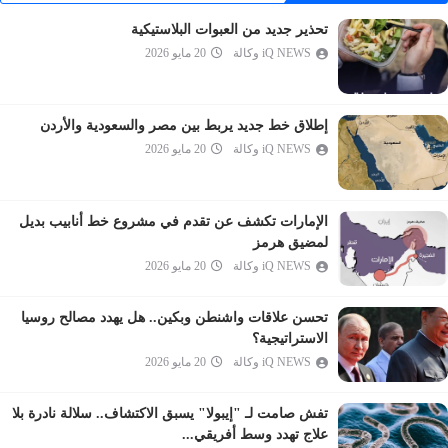
الأنبياء
تحذير جديد من العبوات البلاستيكية
الحج
iQ NEWS وكالة
20 مايو 2026
المؤمنون
النور
الفرقان
إطلاق خط جديد يربط بين مصر والسعودية والأردن
iQ NEWS وكالة
20 مايو 2026
الشعراء
النمل
القصص
الإمارات تكشف عن تقدم في مشروع خط أنابيب بديل
العنكبوت
لمضيق هرمز
iQ NEWS وكالة
20 مايو 2026
الروم
لقمان
تحسن علاقات واشنطن وبكين.. هل يهدد مصالح روسيا
السجدة
الاستراتيجية؟
الأحزاب
iQ NEWS وكالة
20 مايو 2026
سبأ
تفش صامت لـ "إيبولا" يسبق الاكتشاف.. سلالة نادرة بلا
فاطر
علاج تهدد وسط أفريقي...