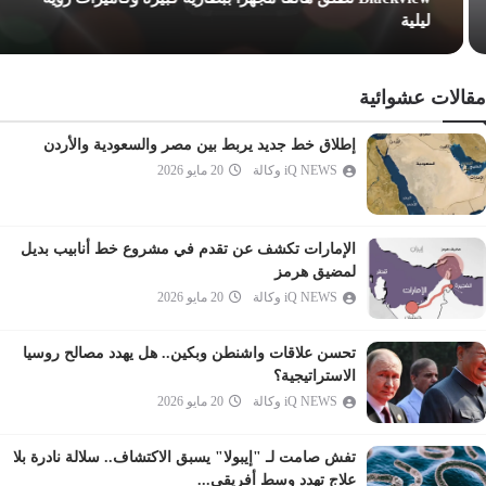
التحريم
ليلية
الملك
القلم
مقالات عشوائية
الحاقة
المعارج
إطلاق خط جديد يربط بين مصر والسعودية والأردن
iQ NEWS وكالة
20 مايو 2026
نوح
الجن
المزمل
الإمارات تكشف عن تقدم في مشروع خط أنابيب بديل
المدثر
لمضيق هرمز
iQ NEWS وكالة
20 مايو 2026
القيامة
الإنسان
تحسن علاقات واشنطن وبكين.. هل يهدد مصالح روسيا
المرسلات
الاستراتيجية؟
النبأ
iQ NEWS وكالة
20 مايو 2026
النازعات
تفش صامت لـ "إيبولا" يسبق الاكتشاف.. سلالة نادرة بلا
عبس
علاج تهدد وسط أفريقي...