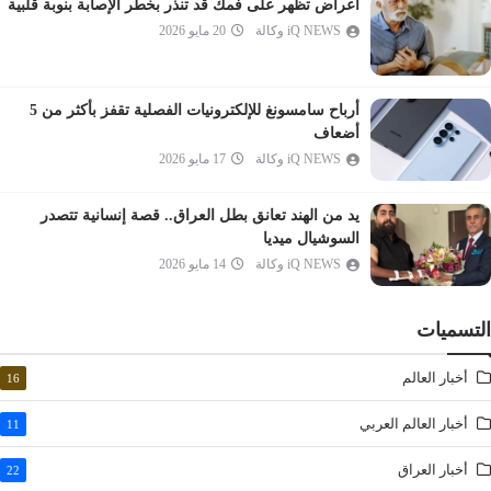
أعراض تظهر على فمك قد تنذر بخطر الإصابة بنوبة قلبية
المرسلات
iQ NEWS وكالة
20 مايو 2026
النبأ
النازعات
أرباح سامسونغ للإلكترونيات الفصلية تقفز بأكثر من 5
عبس
أضعاف
التكوير
iQ NEWS وكالة
17 مايو 2026
الانفطار
يد من الهند تعانق بطل العراق.. قصة إنسانية تتصدر
المطففين
السوشيال ميديا
الانشقاق
iQ NEWS وكالة
14 مايو 2026
البروج
الطارق
التسميات
الأعلى
أخبار العالم
16
الغاشية
الفجر
أخبار العالم العربي
11
البلد
أخبار العراق
22
الشمس