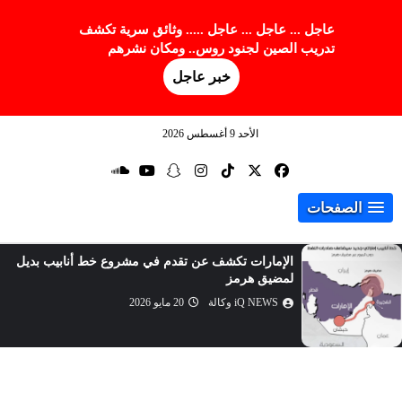
عاجل ... عاجل ... عاجل ..... وثائق سرية تكشف
تدريب الصين لجنود روس.. ومكان نشرهم
خبر عاجل
الأحد 9 أغسطس 2026
الصفحات
الإمارات تكشف عن تقدم في مشروع خط أنابيب بديل
لمضيق هرمز
iQ NEWS وكالة
20 مايو 2026