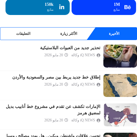
الإسراء
150k
1M
متابع
متابع
الكهف
مريم
طه
الأخيرة
الأكثر زيارة
التعليقات
الأنبياء
تحذير جديد من العبوات البلاستيكية
الحج
iQ NEWS وكالة
20 مايو 2026
المؤمنون
النور
الفرقان
إطلاق خط جديد يربط بين مصر والسعودية والأردن
iQ NEWS وكالة
20 مايو 2026
الشعراء
النمل
القصص
الإمارات تكشف عن تقدم في مشروع خط أنابيب بديل
العنكبوت
لمضيق هرمز
iQ NEWS وكالة
20 مايو 2026
الروم
لقمان
تحسن علاقات واشنطن وبكين.. هل يهدد مصالح روسيا