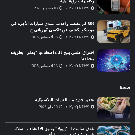
وكاميرات رؤية ليلية
iQ NEWS وكالة
08 سبتمبر 2025
500 كم بشحنة واحدة.. منتدى سيارات الأجرة في
موسكو يكشف عن تاكسي كهربائي ج...
iQ NEWS وكالة
28 أغسطس 2025
اختراق علمي ينتج ذكاء اصطناعيا "يفكر" بطريقة
مختلفة!
iQ NEWS وكالة
28 أغسطس 2025
صحة
تحذير جديد من العبوات البلاستيكية
iQ NEWS وكالة
20 مايو 2026
تفش صامت لـ "إيبولا" يسبق الاكتشاف.. سلالة