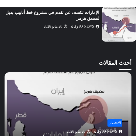
الماعون
الإمارات تكشف عن تقدم في مشروع خط أنابيب بديل
الكوثر
لمضيق هرمز
الكافرون
iQ NEWS وكالة
20 مايو 2026
النصر
المسد
الإخلاص
الفلق
أحدث المقالات
الناس
الأقتصاد
iQ NEWS وكالة
20 مايو 2026