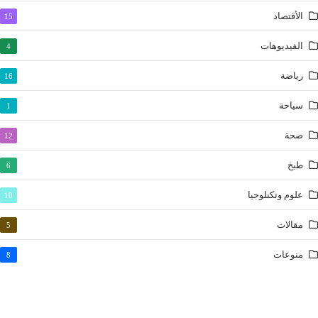
الليل
الأقتصاد
15
الضحى
الفيديوهات
4
الشرح
رياضة
16
التين
العلق
سياحة
1
القدر
صحة
12
البينة
الزلزلة
طبخ
6
العاديات
علوم وتكنلوجيا
10
القارعة
مقالات
5
التكاثر
العصر
منوعات
8
الهمزة
الفيل
قريش