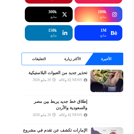
إبراهيم
الحجر
300k
100k
متابع
متابع
النحل
الإسراء
150k
1M
متابع
متابع
الكهف
مريم
طه
الأخيرة
الأكثر زيارة
التعليقات
الأنبياء
تحذير جديد من العبوات البلاستيكية
الحج
iQ NEWS وكالة
20 مايو 2026
المؤمنون
النور
الفرقان
إطلاق خط جديد يربط بين مصر
والسعودية والأردن
الشعراء
iQ NEWS وكالة
20 مايو 2026
النمل
القصص
الإمارات تكشف عن تقدم في مشروع