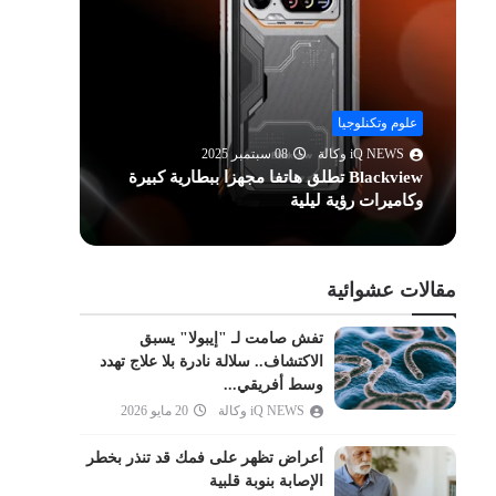
الحشر
الممتحنة
الصف
الجمعة
علوم وتكنلوجيا
علوم وت
المنافقون
iQ NEWS وكالة
08 سبتمبر 2025
Q NEWS
Blackview تطلق هاتفا مجهزا ببطارية كبيرة
500
التغابن
وكاميرات رؤية ليلية
في مو
الطلاق
التحريم
الملك
مقالات عشوائية
القلم
تفش صامت لـ "إيبولا" يسبق
الحاقة
الاكتشاف.. سلالة نادرة بلا علاج تهدد
المعارج
وسط أفريقي...
iQ NEWS وكالة
20 مايو 2026
نوح
الجن
أعراض تظهر على فمك قد تنذر بخطر
المزمل
الإصابة بنوبة قلبية