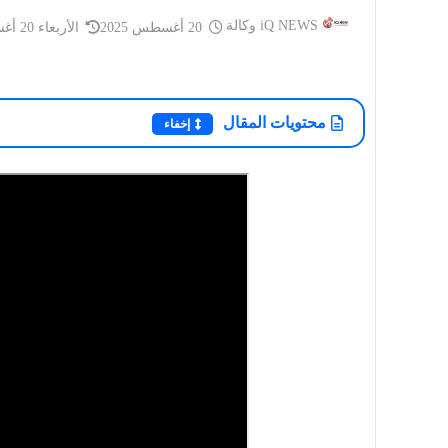
iQ NEWS وكالة
20 أغسطس 2025
الأربعاء 20 أغسطس 2025
أخبار العراق
محتويات المقال
إخفاء
أخبار العراق
iQ NEWS وكالة
أمسية شعرية حا
iQ NEWS وكالة
13 مايو 2026
السيد مقتدى الصدر لـ"سرايا السلام"..
تميم البرغوثي ع
نسخة من القرآن والسيارات صينية أو كو...
أر...