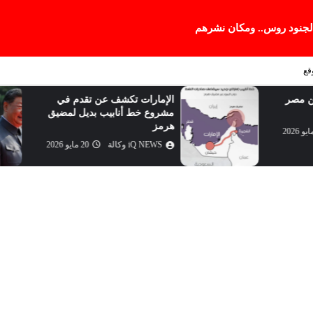
 لجنود روس.. ومكان نشرهم
قع
الإمارات تكشف عن تقدم في
تحسن علاقات واش
مشروع خط أنابيب بديل لمضيق
يهدد مصالح روسيا 
هرمز
iQ NEWS وكالة
iQ NEWS وكالة
20 مايو 2026