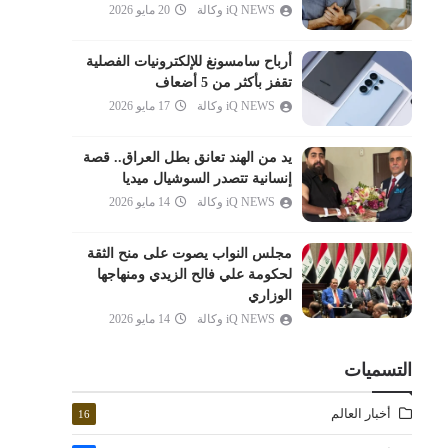
iQ NEWS وكالة
20 مايو 2026
المدثر
القيامة
أرباح سامسونغ للإلكترونيات الفصلية
الإنسان
تقفز بأكثر من 5 أضعاف
المرسلات
iQ NEWS وكالة
17 مايو 2026
النبأ
يد من الهند تعانق بطل العراق.. قصة
النازعات
إنسانية تتصدر السوشيال ميديا
عبس
iQ NEWS وكالة
14 مايو 2026
التكوير
مجلس النواب يصوت على منح الثقة
الانفطار
لحكومة علي فالح الزيدي ومنهاجها
المطففين
الوزاري
الانشقاق
iQ NEWS وكالة
14 مايو 2026
البروج
التسميات
الطارق
الأعلى
أخبار العالم
16
الغاشية