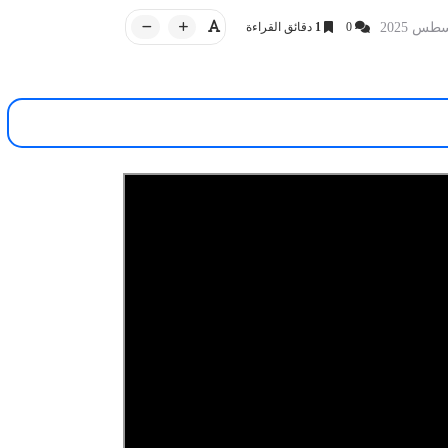
0
1
دقائق القراءة
أخبار العراق
20 سبتمبر 2025
شدة للشاعر الفلسطيني
iQ NEWS وكالة
13 سبتمبر 2025
لى قاعة التشريفات في
العراق.. توجيه عاجل من رئيس الحكو
بعد مقتل إمام مسجد في بغداد