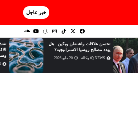
خبر عاجل
نطن وبكين.. هل
تفش صامت لـ "إيبولا" يسبق
الاستراتيجية؟
الاكتشاف.. سلالة نادرة بلا علاج تهدد
وسط أفريقي...
20 مايو 2026
iQ NEWS وكالة
20 مايو 2026