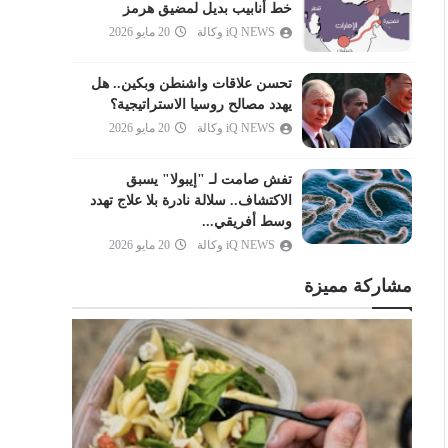
العنكبوت
خط أنابيب بديل لمضيق هرمز
iQ NEWS وكالة
20 مايو 2026
الروم
لقمان
تحسن علاقات واشنطن وبكين.. هل
السجدة
يهدد مصالح روسيا الاستراتيجية؟
الأحزاب
iQ NEWS وكالة
20 مايو 2026
سبأ
تفش صامت لـ "إيبولا" يسبق
فاطر
الاكتشاف.. سلالة نادرة بلا علاج تهدد
يس
وسط أفريقي...
iQ NEWS وكالة
20 مايو 2026
الصافات
ص
مشاركة مميزة
الزمر
غافر
فصلت
الشورى
الزخرف