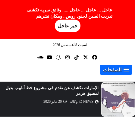
عاجل ... عاجل ... عاجل ..... وثائق سرية تكشف
تدريب الصين لجنود روس.. ومكان نشرهم
خبر عاجل
السبت 8 أغسطس 2026
الصفحات
الإمارات تكشف عن تقدم في مشروع خط أنابيب بديل
لمضيق هرمز
iQ NEWS وكالة
20 مايو 2026