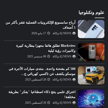
علوم وتكنلوجيا
أرباح سامسونغ للإلكترونيات الفصلية تقفز بأكثر من
5 أضعاف
iQ NEWS وكالة
17 مايو 2026
Blackview تطلق هاتفا مجهزا ببطارية كبيرة
وكاميرات رؤية ليلية
iQ NEWS وكالة
08 سبتمبر 2025
500 كم بشحنة واحدة.. منتدى سيارات الأجرة في
موسكو يكشف عن تاكسي كهربائي ج...
iQ NEWS وكالة
28 أغسطس 2025
اختراق علمي ينتج ذكاء اصطناعيا "يفكر" بطريقة
مختلفة!
iQ NEWS وكالة
28 أغسطس 2025