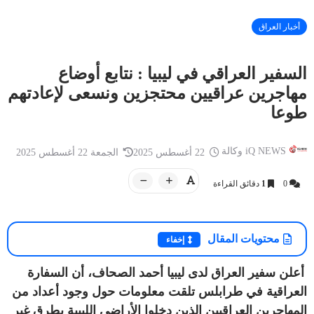
أخبار العراق
السفير العراقي في ليبيا : نتابع أوضاع
مهاجرين عراقيين محتجزين ونسعى لإعادتهم
أخبار العراق
طوعا
لسطيني
iQ NEWS وكالة
13 سبتمبر 2025
فات في
العراق.. توجيه عاجل من رئيس الحكومة
بعد مقتل إمام مسجد في بغداد
iQ NEWS وكالة
22 أغسطس 2025
الجمعة 22 أغسطس 2025
0
1
دقائق القراءة
محتويات المقال
إخفاء
أعلن سفير العراق لدى ليبيا أحمد الصحاف، أن السفارة
العراقية في طرابلس تلقت معلومات حول وجود أعداد من
المهاجرين العراقيين الذين دخلوا الأراضي الليبية بطرق غير