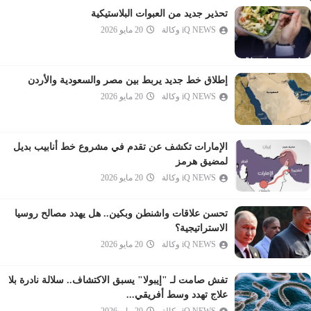
المعارج
تحذير جديد من العبوات البلاستيكية
iQ NEWS وكالة
20 مايو 2026
نوح
الجن
المزمل
إطلاق خط جديد يربط بين مصر والسعودية والأردن
المدثر
iQ NEWS وكالة
20 مايو 2026
القيامة
الإنسان
الإمارات تكشف عن تقدم في مشروع خط أنابيب بديل
المرسلات
لمضيق هرمز
النبأ
iQ NEWS وكالة
20 مايو 2026
النازعات
تحسن علاقات واشنطن وبكين.. هل يهدد مصالح روسيا
عبس
الاستراتيجية؟
التكوير
iQ NEWS وكالة
20 مايو 2026
الانفطار
تفش صامت لـ "إيبولا" يسبق الاكتشاف.. سلالة نادرة بلا
المطففين
علاج تهدد وسط أفريقي...
الانشقاق
iQ NEWS وكالة
20 مايو 2026