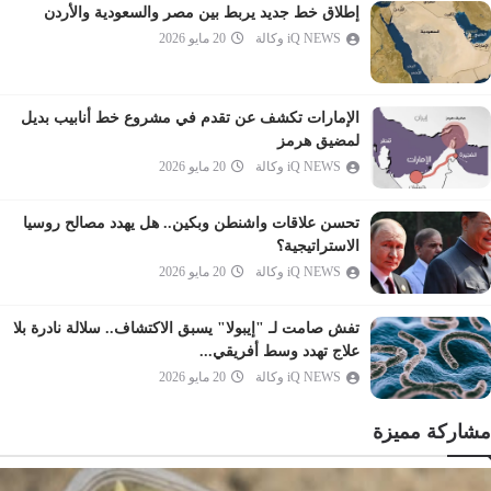
الفرقان
إطلاق خط جديد يربط بين مصر والسعودية والأردن
iQ NEWS وكالة
20 مايو 2026
الشعراء
النمل
القصص
الإمارات تكشف عن تقدم في مشروع خط أنابيب بديل
العنكبوت
لمضيق هرمز
iQ NEWS وكالة
20 مايو 2026
الروم
لقمان
تحسن علاقات واشنطن وبكين.. هل يهدد مصالح روسيا
السجدة
الاستراتيجية؟
الأحزاب
iQ NEWS وكالة
20 مايو 2026
سبأ
تفش صامت لـ "إيبولا" يسبق الاكتشاف.. سلالة نادرة بلا
فاطر
علاج تهدد وسط أفريقي...
يس
iQ NEWS وكالة
20 مايو 2026
الصافات
مشاركة مميزة
ص
الزمر