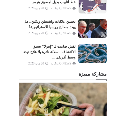
العنكبوت
خط أنابيب بديل لمضيق هرمز
iQ NEWS وكالة
20 مايو 2026
الروم
لقمان
تحسن علاقات واشنطن وبكين.. هل
السجدة
يهدد مصالح روسيا الاستراتيجية؟
الأحزاب
iQ NEWS وكالة
20 مايو 2026
سبأ
تفش صامت لـ "إيبولا" يسبق
فاطر
الاكتشاف.. سلالة نادرة بلا علاج تهدد
يس
وسط أفريقي...
iQ NEWS وكالة
20 مايو 2026
الصافات
ص
مشاركة مميزة
الزمر
غافر
فصلت
الشورى
الزخرف