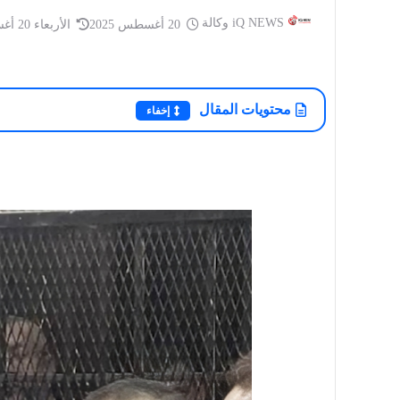
iQ NEWS وكالة
20 أغسطس 2025
الأربعاء 20 أغسطس 2025
أخبار العراق
محتويات المقال
إخفاء
أخبار العراق
iQ NEWS وكالة
مجلس النواب يص
iQ NEWS وكالة
14 مايو 2026
يد من الهند تعانق بطل العراق.. قصة
لحكومة علي فالح 
إنسانية تتصدر السوشيال ميديا
الوزاري