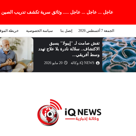
عاجل ... عاجل ... عاجل ..... وثائق سرية تكشف تدريب الصين
الجمعة 7 أغسطس 2026
إتصل بنا
سياسة الخصوصية
خريطة الموق
تفش صامت لـ "إيبولا" يسبق
الاكتشاف.. سلالة نادرة بلا علاج تهدد
وسط أفريقي...
iQ NEWS وكالة
20 مايو 2026