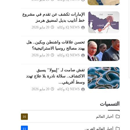
المدثر
القيامة
الإمارات تكشف عن تقدم في مشروع
خط أنابيب بديل لمضيق هرمز
الإنسان
iQ NEWS وكالة
20 مايو 2026
المرسلات
النبأ
تحسن علاقات واشنطن وبكين.. هل
النازعات
يهدد مصالح روسيا الاستراتيجية؟
iQ NEWS وكالة
20 مايو 2026
عبس
التكوير
تفش صامت لـ "إيبولا" يسبق
الانفطار
الاكتشاف.. سلالة نادرة بلا علاج تهدد
وسط أفريقي...
المطففين
iQ NEWS وكالة
20 مايو 2026
الانشقاق
البروج
التسميات
الطارق
أخبار العالم
16
الأعلى
الغاشية
أخبار العالم العربي
11