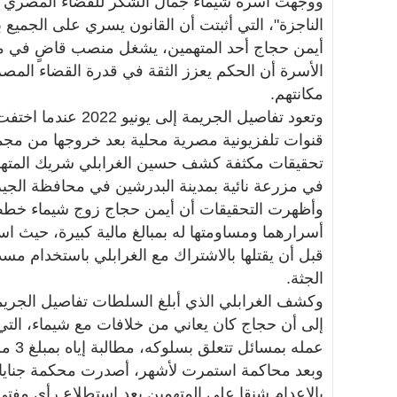
ووجهت أسرة شيماء جمال الشكر للقضاء المصري وال
الناجزة"، التي أثبتت أن القانون يسري على الجمي
أيمن حجاج أحد المتهمين، يشغل منصب قاضٍ في مج
الأسرة أن الحكم يعزز الثقة في قدرة القضاء المص
مكانتهم.
وتعود تفاصيل الجريمة 
قنوات تلفزيونية مصرية محلية بعد خروجها من مجمع
تحقيقات مكثفة كشف حسين الغرابلي شريك المتهم 
في مزرعة نائية بمدينة البدرشين في محافظة الجيز
وأظهرت التحقيقات أن أيمن حجاج زوج شيماء خطط 
أسرارهما ومساومتها له بمبالغ مالية كبيرة، حيث اس
قبل أن يقتلها بالاشتراك مع الغرابلي باستخدام مس
الجثة.
وكشف الغرابلي الذي أبلغ السلطات تفاصيل الجريمة
إلى أن حجاج كان يعاني من خلافات مع شيماء، التي
عمله بمسائل تتعلق بسلوكه، مطالبة إياه بمبلغ 3 ملايين جنيه مقابل الطلاق.
بالإعدام شنقا على المتهمين بعد استطلاع رأي مفتي