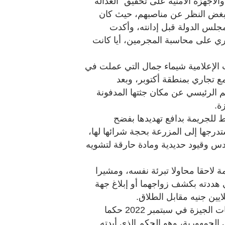
أجهزة الأمنية على تحقيق "العدالة
ع بغض النظر عن مناصبهم، حيث كان
لس الدولة قبل إدانته، وأكدت
ري على محاسبة المجرمين، أيا كانت
إلى يونيو 2022 عندما اختفت الإعلامية شيماء جمال التي عملت في
 تجاري بمنطقة أكتوبر، وبعد
الرئيسي عن مكان جثتها المدفونة
ة.
للجريمة بدافع تهديدها بفضح
تدرجها إلى المزرعة بحجة شرائها لها،
دس وقيود حديدية ومادة حارقة لتشويه
 لاحقا محاولا تبرئة نفسه، ومشيرا
 هددته بكشف زواجهما أو إبلاغ جهة
وبعد محاكمة استمرت لأشهر، أصدرت محكمة جنايات الجيزة في سبتمبر 2022 حكما
 الجمهورية، وهو الحكم الذي أيدته