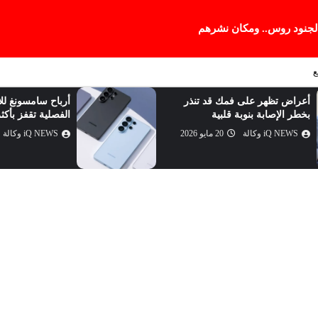
 لجنود روس.. ومكان نشرهم
ع
أعراض تظهر على فمك قد تنذر
أرباح سامسونغ للإ
بخطر الإصابة بنوبة قلبية
الفصلية تقفز بأكثر من 
iQ NEWS وكالة
20 مايو 2026
iQ NEWS وكالة