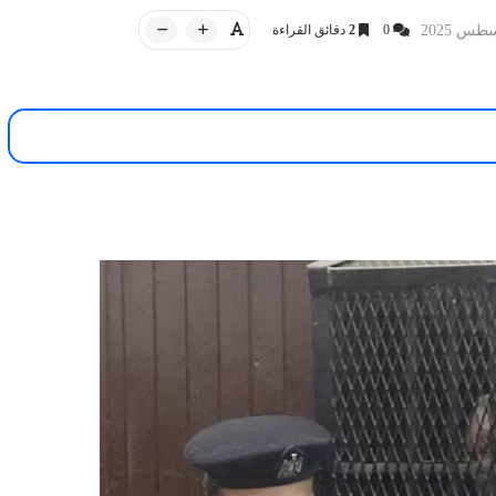
0
2
دقائق القراءة
أخبار العراق
14 مايو 2026
وت على منح الثقة
iQ NEWS وكالة
13 مايو 2026
الزيدي ومنهاجها
السيد مقتدى الصدر لـ"سرايا السلام".
نسخة من القرآن والسيارات صينية أو ك