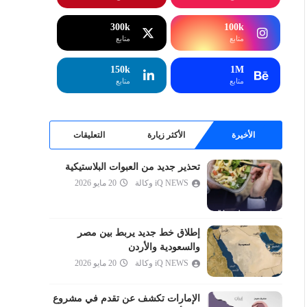
إبراهيم
الحجر
300k
100k
متابع
متابع
النحل
الإسراء
150k
1M
متابع
متابع
الكهف
مريم
طه
الأخيرة
الأكثر زيارة
التعليقات
الأنبياء
تحذير جديد من العبوات البلاستيكية
الحج
iQ NEWS وكالة
20 مايو 2026
المؤمنون
النور
الفرقان
إطلاق خط جديد يربط بين مصر
والسعودية والأردن
الشعراء
iQ NEWS وكالة
20 مايو 2026
النمل
القصص
الإمارات تكشف عن تقدم في مشروع