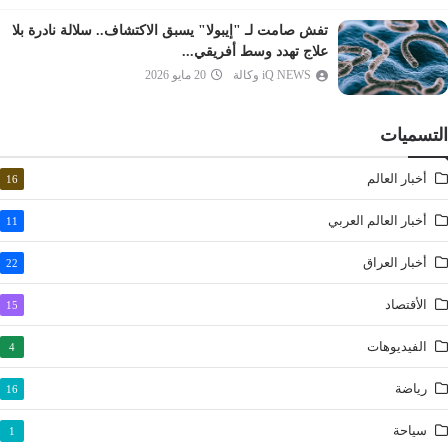
الانفطار
تفش صامت لـ "إيبولا" يسبق الاكتشاف.. سلالة نادرة بلا
المطففين
علاج تهدد وسط أفريقي...
الانشقاق
iQ NEWS وكالة
20 مايو 2026
البروج
الطارق
التسميات
الأعلى
أخبار العالم
16
الغاشية
الفجر
أخبار العالم العربي
11
البلد
أخبار العراق
22
الشمس
الليل
الأقتصاد
15
الضحى
الفيديوهات
4
الشرح
رياضة
16
التين
العلق
سياحة
1