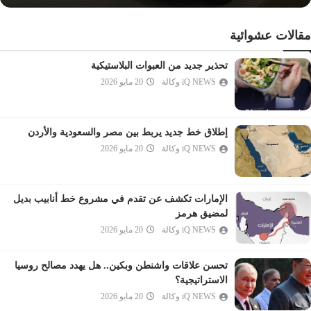
القلم
مقالات عشوائية
الحاقة
المعارج
تحذير جديد من العبوات البلاستيكية
iQ NEWS وكالة
20 مايو 2026
نوح
الجن
المزمل
إطلاق خط جديد يربط بين مصر والسعودية والأردن
المدثر
iQ NEWS وكالة
20 مايو 2026
القيامة
الإنسان
الإمارات تكشف عن تقدم في مشروع خط أنابيب بديل
المرسلات
لمضيق هرمز
النبأ
iQ NEWS وكالة
20 مايو 2026
النازعات
تحسن علاقات واشنطن وبكين.. هل يهدد مصالح روسيا
عبس
الاستراتيجية؟
التكوير
iQ NEWS وكالة
20 مايو 2026