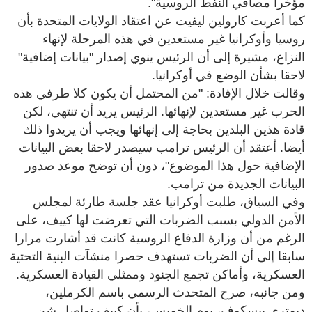
مؤخرا مصافي النفط الروسية".
كما أعربت كارولين ليفيت عن اعتقاد الولايات المتحدة بأن
روسيا وأوكرانيا غير مستعدين في هذه المرحلة لإنهاء
النزاع، مشيرة إلى أن الرئيس ينوي إصدار "بيانات إضافية"
لاحقا بشأن الوضع في أوكرانيا.
وقالت خلال الإفادة: "من المحتمل أن يكون كلا طرفي هذه
الحرب غير مستعدين لإنهائها. الرئيس يريد أن تنتهي، لكن
قادة هذين البلدين بحاجة إلى إنهائها ويجب أن يريدوا ذلك
أيضا. أعتقد أن الرئيس ترامب سيصدر لاحقا بعض البيانات
الإضافية حول هذا الموضوع"، دون أن توضح موعد صدور
البيانات الجديدة من ترامب.
وفي السياق، طلبت أوكرانيا عقد جلسة طارئة لمجلس
الأمن الدولي بسبب الضربات التي تعرضت لها كييف، على
الرغم من أن وزارة الدفاع الروسية كانت قد أشارت مرارا
سابقا إلى أن الضربات تستهدف حصرا منشآت البنية التحتية
العسكرية، وأماكن تجمع الجنود وممثلي القيادة العسكرية.
ومن جانبه، صرح المتحدث الرسمي باسم الكرملين،
ديمتري بيسكوف، يوم الخميس، بأن كييف تواصل شن