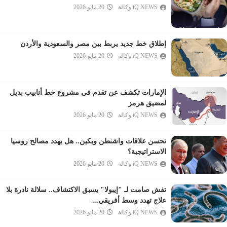
iQ NEWS وكالة
20 مايو 2026
المؤمنون
النور
الفرقان
إطلاق خط جديد يربط بين مصر والسعودية والأردن
iQ NEWS وكالة
20 مايو 2026
الشعراء
النمل
القصص
الإمارات تكشف عن تقدم في مشروع خط أنابيب بديل
العنكبوت
لمضيق هرمز
iQ NEWS وكالة
20 مايو 2026
الروم
لقمان
تحسن علاقات واشنطن وبكين.. هل يهدد مصالح روسيا
السجدة
الاستراتيجية؟
الأحزاب
iQ NEWS وكالة
20 مايو 2026
سبأ
تفش صامت لـ "إيبولا" يسبق الاكتشاف.. سلالة نادرة بلا
فاطر
علاج تهدد وسط أفريقي...
يس
iQ NEWS وكالة
20 مايو 2026
الصافات