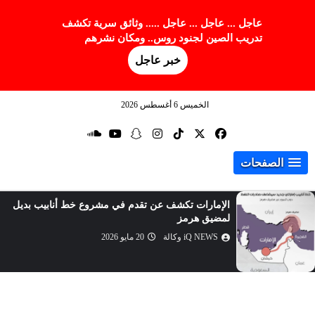
عاجل ... عاجل ... عاجل ..... وثائق سرية تكشف
تدريب الصين لجنود روس.. ومكان نشرهم
خبر عاجل
الخميس 6 أغسطس 2026
الصفحات
الإمارات تكشف عن تقدم في مشروع خط أنابيب بديل
لمضيق هرمز
iQ NEWS وكالة
20 مايو 2026