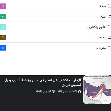
القدر
صحة
12
البينة
الزلزلة
طبخ
6
العاديات
علوم وتكنلوجيا
10
القارعة
مقالات
5
التكاثر
العصر
منوعات
8
الهمزة
الفيل
قريش
الماعون
الإمارات تكشف عن تقدم في مشروع خط أنابيب بديل
الكوثر
لمضيق هرمز
الكافرون
iQ NEWS وكالة
20 مايو 2026
النصر
المسد