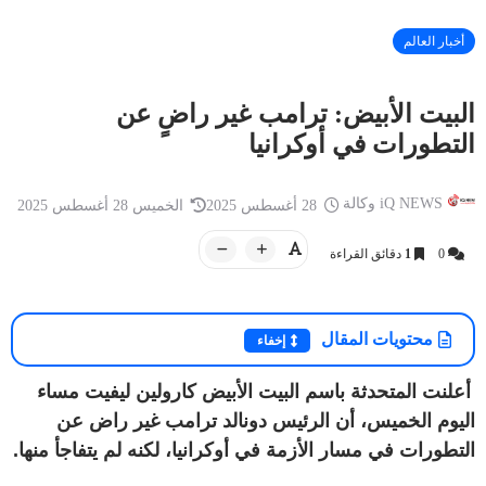
أخبار العالم
البيت الأبيض: ترامب غير راضٍ عن
أخبار العراق
التطورات في أوكرانيا
أخبار العراق
iQ NEWS وكالة
20 سبتمبر 2025
أمسية شعرية حاشدة للشاعر الفلسطيني
iQ NEWS وكالة
تميم البرغوثي على قاعة التشريفات في
العراق.. توجيه 
iQ NEWS وكالة
28 أغسطس 2025
الخميس 28 أغسطس 2025
أر...
بعد مقتل إمام م
0
1
دقائق القراءة
محتويات المقال
إخفاء
أعلنت المتحدثة باسم البيت الأبيض كارولين ليفيت مساء
اليوم الخميس، أن الرئيس دونالد ترامب غير راض عن
التطورات في مسار الأزمة في أوكرانيا، لكنه لم يتفاجأ منها.