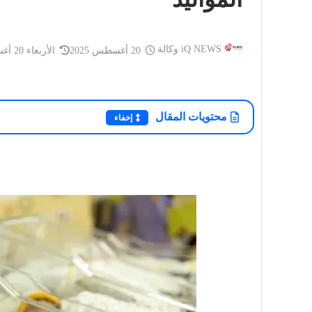
iQ NEWS وكالة
20 أغسطس 2025
الأربعاء 20 أغسطس 2025
أخبار العراق
أخبار العراق
iQ NEWS وكالة
20 سبتمبر 2025
أمسية شعرية حاشدة للشاعر الفلسطيني
iQ NEWS وكالة
محتويات المقال
إخفاء
تميم البرغوثي على قاعة التشريفات في
العراق.. توجيه 
أر...
بعد مقتل إمام م