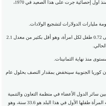
مليون نسمة، إلى أدنى مستوى له (230 ألفا) منذ أول إحصائية جرت على هذا الصعيد في 1970،
ة مليارات الدولارات لتشجيع الولادات.
وانخفض معدل الخصوبة في كوريا الجنوبية إلى 0.72 طفل لكل امرأة، وهو أقل بكثير من معدل 2.1
لحالي.
توى منذ نهاية الثمانينات.
ن كوريا الجنوبية سينخفض بمقدار النصف بحلول عام
ين سائر الدول الأعضاء في منظمة التعاون والتنمية
الاقتصادية، كما أن متوسط العمر الذي تلد فيه المرأة طفلها الأول في هذا البلد هو 33.6 سنة، وهو