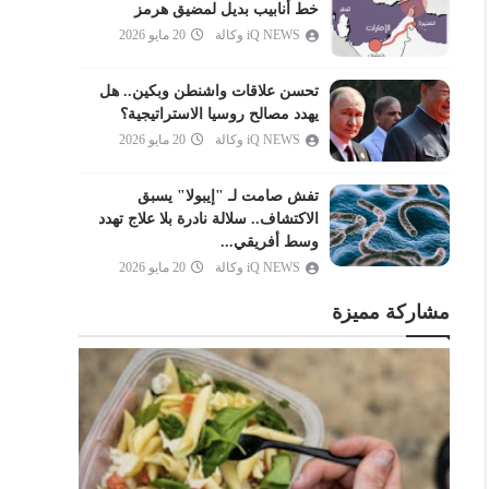
العنكبوت
خط أنابيب بديل لمضيق هرمز
iQ NEWS وكالة
20 مايو 2026
الروم
لقمان
تحسن علاقات واشنطن وبكين.. هل
السجدة
يهدد مصالح روسيا الاستراتيجية؟
الأحزاب
iQ NEWS وكالة
20 مايو 2026
سبأ
تفش صامت لـ "إيبولا" يسبق
فاطر
الاكتشاف.. سلالة نادرة بلا علاج تهدد
يس
وسط أفريقي...
iQ NEWS وكالة
20 مايو 2026
الصافات
ص
مشاركة مميزة
الزمر
غافر
فصلت
الشورى
الزخرف