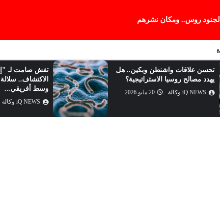
 لجنود روس.. ومكان نشرهم
ع
تحسن علاقات واشنطن وبكين.. هل
تفش صامت لـ "إي
يهدد مصالح روسيا الاستراتيجية؟
الاكتشاف.. سلالة ن
وسط أفريقي...
iQ NEWS وكالة
20 مايو 2026
iQ NEWS وكالة