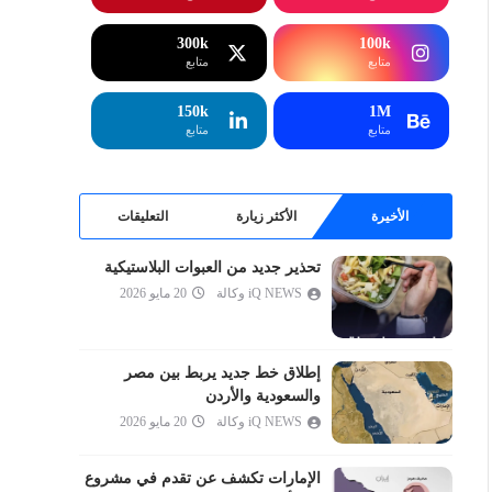
إبراهيم
الحجر
300k
100k
متابع
متابع
النحل
الإسراء
150k
1M
متابع
متابع
الكهف
مريم
طه
الأخيرة
الأكثر زيارة
التعليقات
الأنبياء
تحذير جديد من العبوات البلاستيكية
الحج
iQ NEWS وكالة
20 مايو 2026
المؤمنون
النور
الفرقان
إطلاق خط جديد يربط بين مصر
والسعودية والأردن
الشعراء
iQ NEWS وكالة
20 مايو 2026
النمل
القصص
الإمارات تكشف عن تقدم في مشروع