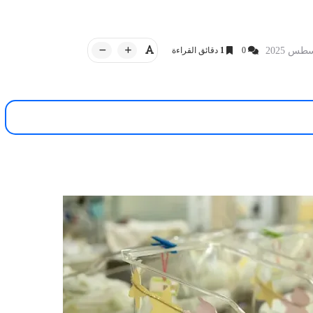
0
1
دقائق القراءة
أخبار العراق
13 سبتمبر 2025
iQ NEWS وكالة
14 مايو 2026
عاجل من رئيس الحكومة
يد من الهند تعانق بطل العراق.. قصة
سجد في بغداد
إنسانية تتصدر السوشيال ميديا