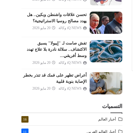
المدثر
القيامة
تحسن علاقات واشنطن وبكين.. هل
يهدد مصالح روسيا الاستراتيجية؟
الإنسان
iQ NEWS وكالة
20 مايو 2026
المرسلات
النبأ
تفش صامت لـ "إيبولا" يسبق
النازعات
الاكتشاف.. سلالة نادرة بلا علاج تهدد
وسط أفريقي...
عبس
iQ NEWS وكالة
20 مايو 2026
التكوير
أعراض تظهر على فمك قد تنذر بخطر
الانفطار
الإصابة بنوبة قلبية
المطففين
iQ NEWS وكالة
20 مايو 2026
الانشقاق
البروج
التسميات
الطارق
أخبار العالم
16
الأعلى
الغاشية
أخبار العالم العربي
11