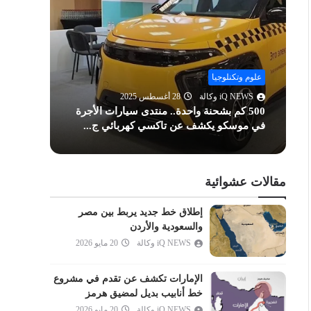
الحشر
الممتحنة
الصف
الجمعة
علوم وتكنلوجيا
علوم وت
المنافقون
iQ NEWS وكالة
28 أغسطس 2025
Q NEWS
500 كم بشحنة واحدة.. منتدى سيارات الأجرة
اختراق
التغابن
في موسكو يكشف عن تاكسي كهربائي ج...
بطريقة
الطلاق
التحريم
الملك
مقالات عشوائية
القلم
إطلاق خط جديد يربط بين مصر
الحاقة
والسعودية والأردن
المعارج
iQ NEWS وكالة
20 مايو 2026
نوح
الإمارات تكشف عن تقدم في مشروع
الجن
خط أنابيب بديل لمضيق هرمز
المزمل
iQ NEWS وكالة
20 مايو 2026