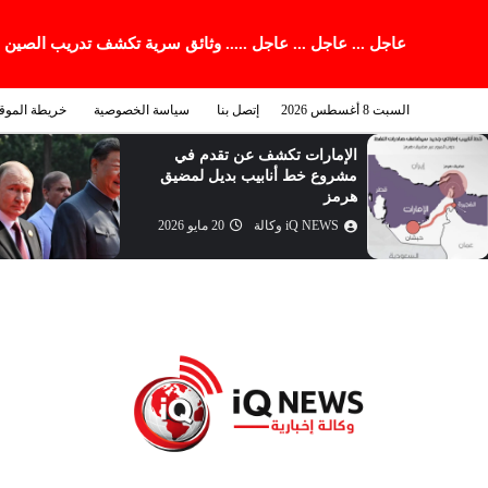
عاجل ... عاجل ... عاجل ..... وثائق سرية تكشف تدريب الصين
السبت 8 أغسطس 2026
إتصل بنا
سياسة الخصوصية
خريطة الموق
الإمارات تكشف عن تقدم في
مشروع خط أنابيب بديل لمضيق
هرمز
iQ NEWS وكالة
20 مايو 2026