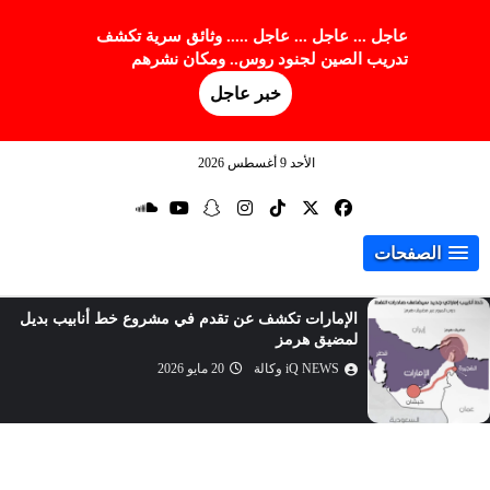
عاجل ... عاجل ... عاجل ..... وثائق سرية تكشف
تدريب الصين لجنود روس.. ومكان نشرهم
خبر عاجل
الأحد 9 أغسطس 2026
الصفحات
تحسن علاقات واشنطن وبكين.. هل يهدد مصالح روسيا
الاستراتيجية؟
iQ NEWS وكالة
20 مايو 2026