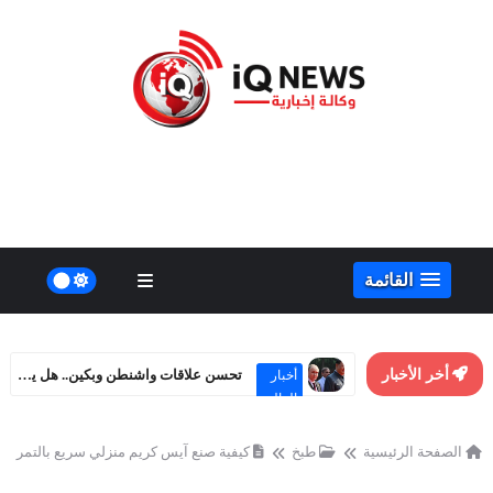
القائمة
أخر الأخبار
تفش صامت لـ "إيبولا" يسبق الاكتشاف.. سلالة نادرة بلا علاج تهدد وسط أفريقي...
صحة
الصفحة الرئيسية
طبخ
كيفية صنع آيس كريم منزلي سريع بالتمر