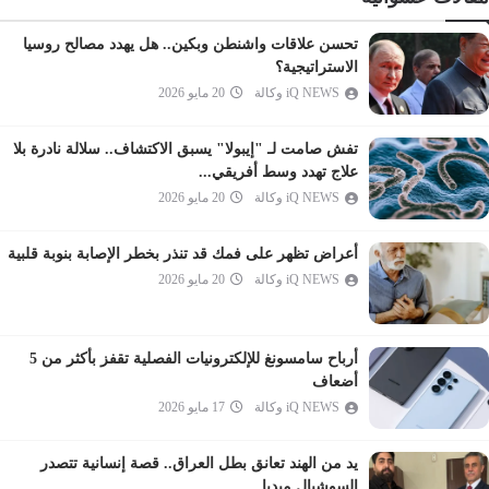
الحاقة
المعارج
تحسن علاقات واشنطن وبكين.. هل يهدد مصالح روسيا
الاستراتيجية؟
نوح
iQ NEWS وكالة
20 مايو 2026
الجن
المزمل
تفش صامت لـ "إيبولا" يسبق الاكتشاف.. سلالة نادرة بلا
المدثر
علاج تهدد وسط أفريقي...
iQ NEWS وكالة
20 مايو 2026
القيامة
الإنسان
أعراض تظهر على فمك قد تنذر بخطر الإصابة بنوبة قلبية
المرسلات
iQ NEWS وكالة
20 مايو 2026
النبأ
النازعات
أرباح سامسونغ للإلكترونيات الفصلية تقفز بأكثر من 5
عبس
أضعاف
التكوير
iQ NEWS وكالة
17 مايو 2026
الانفطار
يد من الهند تعانق بطل العراق.. قصة إنسانية تتصدر
المطففين
السوشيال ميديا