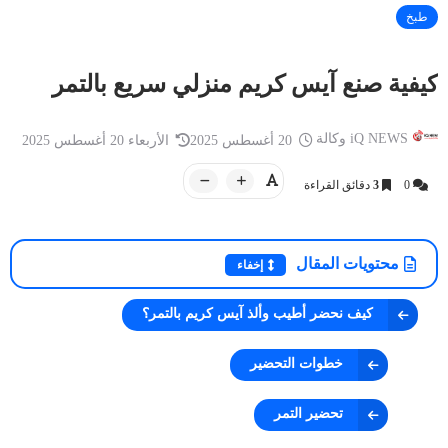
طبخ
كيفية صنع آيس كريم منزلي سريع بالتمر
iQ NEWS وكالة
أخبار العراق
أخبار العراق
20 أغسطس 2025
الأربعاء 20 أغسطس 2025
iQ NEWS وكالة
13 سبتمبر 2025
iQ NEWS وكالة
0
3
دقائق القراءة
العراق.. توجيه عاجل من رئيس الحكومة
يد من الهند تعان
بعد مقتل إمام مسجد في بغداد
إنسانية تتصدر ال
محتويات المقال
إخفاء
كيف نحضر أطيب وألذ آيس كريم بالتمر؟
خطوات التحضير
تحضير التمر