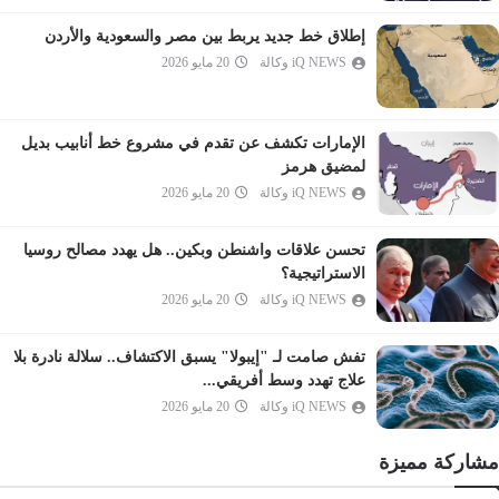
الفرقان
إطلاق خط جديد يربط بين مصر والسعودية والأردن
iQ NEWS وكالة
20 مايو 2026
الشعراء
النمل
القصص
الإمارات تكشف عن تقدم في مشروع خط أنابيب بديل
العنكبوت
لمضيق هرمز
iQ NEWS وكالة
20 مايو 2026
الروم
لقمان
تحسن علاقات واشنطن وبكين.. هل يهدد مصالح روسيا
السجدة
الاستراتيجية؟
الأحزاب
iQ NEWS وكالة
20 مايو 2026
سبأ
تفش صامت لـ "إيبولا" يسبق الاكتشاف.. سلالة نادرة بلا
فاطر
علاج تهدد وسط أفريقي...
يس
iQ NEWS وكالة
20 مايو 2026
الصافات
مشاركة مميزة
ص