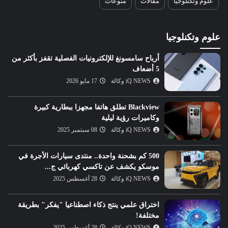
علوم وتكنلوجيا
مقالات
منوعات
علوم وتكنلوجيا
أرباح سامسونغ للإلكترونيات الفصلية تقفز بأكثر من
5 أضعاف
iQ NEWS وكالة
17 مايو 2026
Blackview تطلق هاتفا مجهزا ببطارية كبيرة
وكاميرات رؤية ليلية
iQ NEWS وكالة
08 سبتمبر 2025
500 كم بشحنة واحدة.. منتدى سيارات الأجرة في
موسكو يكشف عن تاكسي كهربائي ج...
iQ NEWS وكالة
28 أغسطس 2025
اختراق علمي ينتج ذكاء اصطناعيا "يفكر" بطريقة
مختلفة!
iQ NEWS وكالة
28 أغسطس 2025