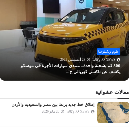
الحشر
الممتحنة
الصف
الجمعة
المنافقون
التغابن
علوم وتكنلوجيا
الطلاق
ت الأجرة في موسكو
iQ NEWS وكالة
28 أغسطس 2025
التحريم
اختراق علمي ينتج ذكاء اصطناعيا "يف
الملك
القلم
مقالات عشوائية
الحاقة
المعارج
إطلاق خط جديد يربط بين مصر والسعودية والأردن
iQ NEWS وكالة
20 مايو 2026
نوح
الجن