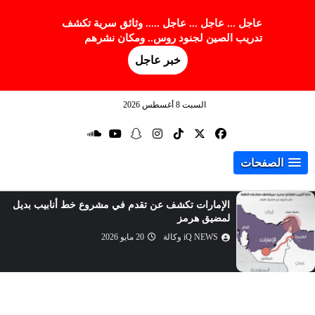
عاجل ... عاجل ... عاجل ..... وثائق سرية تكشف
تدريب الصين لجنود روس.. ومكان نشرهم
خبر عاجل
السبت 8 أغسطس 2026
الصفحات
الإمارات تكشف عن تقدم في مشروع خط أنابيب بديل
لمضيق هرمز
iQ NEWS وكالة
20 مايو 2026