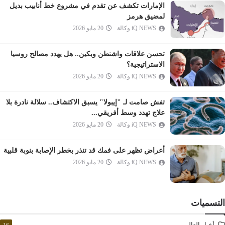
المزمل
الإمارات تكشف عن تقدم في مشروع خط أنابيب بديل
المدثر
لمضيق هرمز
iQ NEWS وكالة
20 مايو 2026
القيامة
الإنسان
تحسن علاقات واشنطن وبكين.. هل يهدد مصالح روسيا
المرسلات
الاستراتيجية؟
النبأ
iQ NEWS وكالة
20 مايو 2026
النازعات
تفش صامت لـ "إيبولا" يسبق الاكتشاف.. سلالة نادرة بلا
عبس
علاج تهدد وسط أفريقي...
التكوير
iQ NEWS وكالة
20 مايو 2026
الانفطار
أعراض تظهر على فمك قد تنذر بخطر الإصابة بنوبة قلبية
المطففين
iQ NEWS وكالة
20 مايو 2026
الانشقاق
البروج
الطارق
التسميات
الأعلى
أخبار العالم
16