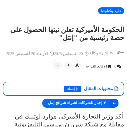
علوم وتكنلوجيا
الحكومة الأميركية تعلن نيتها الحصول على
حصة رئيسية من "إنتل"
أخبار العراق
أخبار العراق
iQ NEWS وكالة
13 سبتمبر 2025
iQ NEWS وكالة
العراق.. توجيه عاجل من رئيس الحكومة
يد من الهند ت
iQ NEWS وكالة
20 أغسطس 2025
الأربعاء 20 أغسطس 2025
بعد مقتل إمام مسجد في بغداد
إنسانية تتصد
0
1
دقائق القراءة
محتويات المقال
إخفاء
لا إجبار للشركات لشراء شرائح إنتل
أكد وزير التجارة الأميركي هوارد لوتنيك في
مقابلة مع شبكة سي.إن.بي.سي التليفزيونية