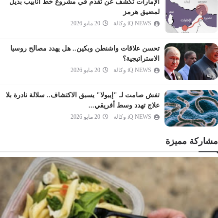
الإمارات تكشف عن تقدم في مشروع خط أنابيب بديل
العنكبوت
لمضيق هرمز
iQ NEWS وكالة
20 مايو 2026
الروم
لقمان
تحسن علاقات واشنطن وبكين.. هل يهدد مصالح روسيا
السجدة
الاستراتيجية؟
الأحزاب
iQ NEWS وكالة
20 مايو 2026
سبأ
تفش صامت لـ "إيبولا" يسبق الاكتشاف.. سلالة نادرة بلا
فاطر
علاج تهدد وسط أفريقي...
يس
iQ NEWS وكالة
20 مايو 2026
الصافات
مشاركة مميزة
ص
الزمر
غافر
فصلت
الشورى
الزخرف