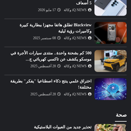
5 أضعاف
iQ NEWS وكالة
17 مايو 2026
Blackview تطلق هاتفا مجهزا ببطارية كبيرة
وكاميرات رؤية ليلية
iQ NEWS وكالة
08 سبتمبر 2025
500 كم بشحنة واحدة.. منتدى سيارات الأجرة في
موسكو يكشف عن تاكسي كهربائي ج...
iQ NEWS وكالة
28 أغسطس 2025
اختراق علمي ينتج ذكاء اصطناعيا "يفكر" بطريقة
مختلفة!
iQ NEWS وكالة
28 أغسطس 2025
صحة
تحذير جديد من العبوات البلاستيكية